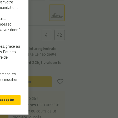
ser votre
mmandations
tres
ndes et
us avez donné
e
41
42
res, grâce au
Conseil de la pointure générale
s. Pour en
Commandez votre taille habituelle
re de
Commandé avant 22h, livraison le
demain
uement les
vez modifier
Panier
Soyez rapide !
 accepter
11 personnes
ont consulté
cet article au cours de la
dernière journée.