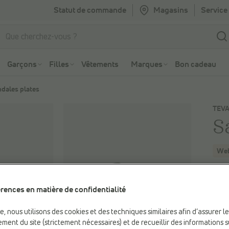
Statut de commande
Magasins
Service 
Aller à la recherche
Aller au menu principal
Garçons
Filles
Vêtements
Marques
Bon cadeau
dales plates
TEV
S
Web
65
rences en matière de confidentialité
Coul
be, nous utilisons des cookies et des techniques similaires afin d’assurer l
SGS
ment du site (strictement nécessaires) et de recueillir des informations s