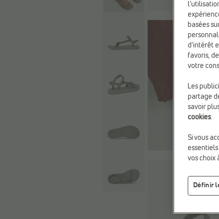
l’utilisat
expérienc
basées sur
personnali
d’intérêt 
favoris, d
votre cons
Les public
partage de
savoir plu
cookies
.
Si vous ac
essentiels
vos choix 
Définir 