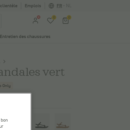
clientèle
Emplois
FR
•
NL
0
0
Entretien des chaussures
A
andales vert
 Only
,99 €
eur
e bon
S
ur