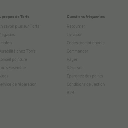
À propos de Torfs
Questions fréquentes
n savoir plus sur Torfs
Retourner
Magasins
Livraison
Emplois
Codes promotionnels
Durabilité chez Torfs
Commander
Conseil pointure
Payer
Torfs Ensemble
Réserver
Blogs
Épargnez des points
Service de réparation
Conditions de l'action
B2B