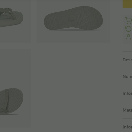
Desc
Numé
Info
Maté
Info