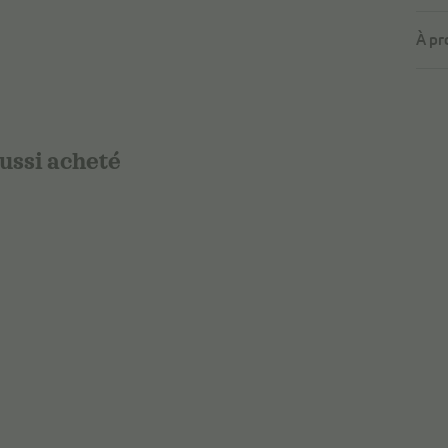
À pr
aussi acheté