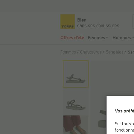
Bien
dans ses chaussures
Offres d'été
Femmes
Hommes
Femmes
Chaussures
Sandales
San
Vos préfé
Sur torfs.
fonctionne