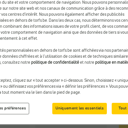
ion du site et votre comportement de navigation. Nous pouvons personnali
e sur notre site web et nos canaux de communication grâce à des reco
 vos centres d’intérêt. Nous pouvons également afficher des publicités
sées en dehors de torfs.be. Dans les deux cas, nous déterminons vos cen
en combinant des informations issues de votre profil client, de vos comma
e votre comportement de navigation ainsi que des données de tiers si vo
Taill
entement à cet effet.
ités personnalisées en dehors de torfs.be sont affichées via nos partenai
 données chiffrées et à l’utilisation de cookies et de techniques similaire
s, consultez notre
politique de confidentialité
et notre
politique en matiè
ceptez, cliquez sur « tout accepter » ci-dessous. Sinon, choisissez « uniq
 » ou définissez vos préférences via « définir les préférences ». Vous pou
à tout moment via le lien dans le pied de page.
les préférences
Uniquement les essentiels
Tout