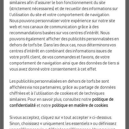
similaires afin d’assurer le bon fonctionnement du site
(strictement nécessaires) et de recueillir des informations sur
l’utilisation du site et votre comportement de navigation.
Nous pouvons personnaliser votre expérience sur notre site
web et nos canaux de communication grâce à des
Chez Torfs, nous voulons toujours être là avec notre famille
recommandations basées sur vos centres d’intérêt. Nous
pour la vôtre. Depuis plus de 75 ans – depuis notre création en
pouvons également afficher des publicités personnalisées en
octobre 1948 – le service, la convivialité et le souci du client
dehors de torfs.be. Dans les deux cas, nous déterminons vos
sont inscrits dans notre ADN. La famille est le fil rouge de la
centres d’intérêt en combinant des informations issues de
vie de chacun, et aussi de notre entreprise.
votre profil client, de vos commandes et favoris, de votre
comportement de navigation ainsi que des données de tiers si
vous avez donné votre consentement à cet effet.
Nous sommes fiers de vous présenter toutes les générations
de la famille Torfs, des fondateurs à la 5e génération qui frappe
Les publicités personnalisées en dehors de torfs.be sont
aujourd’hui à la porte. De la « vieille grand-mère et du grand-
affichées via nos partenaires, grâce au partage de données
père » aux membres de la famille présents au sein du Conseil
chiffrées et à l’utilisation de cookies et de techniques
d’Administration ; de Wouter Torfs à notre CEO Lise Conix, qui a
similaires. Pour en savoir plus, consultez notre
politique de
succédé à son oncle en 2023. Sans oublier tous les autres
confidentialité
et notre
politique en matière de cookies
.
membres de la famille, qu’ils soient activement impliqués dans
Si vous acceptez, cliquez sur « tout accepter » ci-dessous.
l’entreprise ou qu’ils suivent avec fierté en coulisses. Faites
Sinon, choisissez « uniquement les essentiels » ou définissez
connaissance avec notre #famillepourlesfamilles.