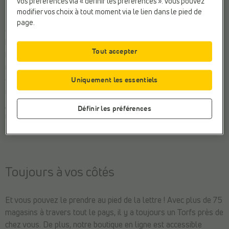
vos préférences via « définir les préférences ». Vous pouvez
modifier vos choix à tout moment via le lien dans le pied de
De génération en génération, nos valeurs familiales restent
page.
centrales. Nous voulons être une entreprise faite par et pour
les personnes, en visant un souci du bien-être à 360° pour
Tout accepter
toutes nos parties prenantes : clients, employés, actionnaires,
fournisseurs et notre société. En tant qu’entreprise familiale, il
est dans notre ADN de prendre soin les uns des autres et du
Uniquement les essentiels
monde dans lequel nous vivons. Notre politique de durabilité
joue donc un rôle crucial dans notre mission : « Un souci à 360°
Définir les préférences
mène à un bénéfice à 360° ».
Toujours à vos côtés
Et vous pouvez le prendre au pied de la lettre ! Avec plus de 75
magasins à travers tout le pays, il y a toujours un Torfs près de
chez vous. De plus, notre boutique en ligne est accessible