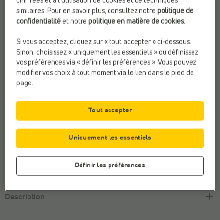
chiffrées et à l’utilisation de cookies et de techniques
similaires. Pour en savoir plus, consultez notre
politique de
confidentialité
et notre
politique en matière de cookies
.
Taille
Si vous acceptez, cliquez sur « tout accepter » ci-dessous.
35
Sinon, choisissez « uniquement les essentiels » ou définissez
vos préférences via « définir les préférences ». Vous pouvez
Ce produit est malheureusement
en rupture de stock.
modifier vos choix à tout moment via le lien dans le pied de
page.
Découvrez-en plus sur cette marque
Tout accepter
Payer en ligne en toute sécurité
Uniquement les essentiels
Retour
gratuit
Service client avec
un sourire
Définir les préférences
Description