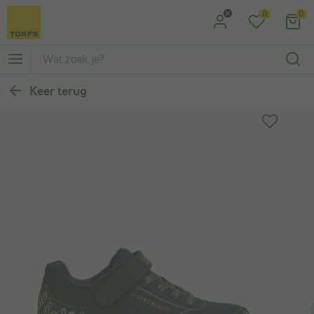
0
0
Ga naar Zoeken
Ga naar Hoofdmenu
Keer terug