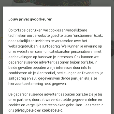
Jouw privacyvoorkeuren
Op torfs.be gebruiken we cookies en vergelijkbare
technieken om de website goed te laten functioneren (strikt
noodzakelijk) en inzichten te verzamelen over het
websitegebruik en je surfgedrag. We kunnen je ervaring op
onze website en communicatiekanalen personaliseren met
aanbevelingen op basis van je interesses. Ook kunnen we
gepersonaliseerde advertenties tonen buiten torfs.be. In
SKECHERS
beide gevallen bepalen we je interesses door info te
Sneakers zwart
combineren uit je klantprofiel, bestellingen en favorieten, je
surfgedrag en evt. gegevens van derde partijen als je ze
hiervoor toestemming hebt gegeven.
Web Only
De gepersonaliseerde advertenties buiten torfs.be zie je bij
€ 65,99
onze partners, doordat we versleutelde gegevens delen en
cookies en vergelijkbare technieken gebruiken. Lees meer in
Kleur
ons
privacybeleid
en
cookiebeleid
.