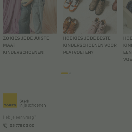
ZO KIES JE DE JUISTE
HOE KIES JE DE BESTE
HOE
MAAT
KINDERSCHOENEN VOOR
KIN
KINDERSCHOENEN!
PLATVOETEN?
EEN
VOE
Sterk
in je schoenen
Heb je een vraag?
03 776 00 00