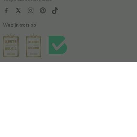
We zijn trots op
Kies je maat
In winkelmandje
Algemene voorwaarden
|
Privacy
|
Cookies
|
Actievoorwaarden
|
Wedstrijdvoorwaarden
|
Toegankelijkheidsverklaring
© Copyright 2026 Torfs. All Rights Reserved. NV L. TORFS -
Ondernemingsnummer BE 0404.054.092 - Afschrijverslaan 2, 9140 Temse
This site is protected by reCAPTCHA and the Google
Privacy Policy
and
Terms