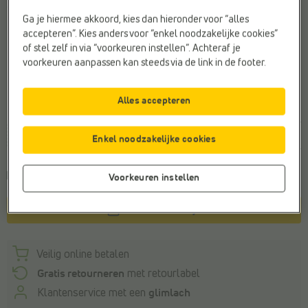
Zwart
Ga je hiermee akkoord, kies dan hieronder voor “alles
accepteren”. Kies anders voor “enkel noodzakelijke cookies”
of stel zelf in via “voorkeuren instellen”. Achteraf je
voorkeuren aanpassen kan steeds via de link in de footer.
Alles accepteren
Maat
28
30
31
32
33
34
35
36
3
Enkel noodzakelijke cookies
Voor 22u besteld, vrijdag in huis
Voorkeuren instellen
In winkelmandje
Veilig online betalen
Gratis retourneren
met retourlabel
Klantenservice met een
glimlach