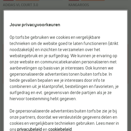
ADIDAS VL COURT 3.0
KANGAROOS
Sneakers
Sneakers
€ 45,99
€ 23,-
€ 35,99
vanaf
€ 19,79
Vorige laagste prijs:
€ 23,-
Vorige laagste prijs:
€ 19,79
Jouw privacyvoorkeuren
2 kleuren
Op torfs.be gebruiken we cookies en vergelijkbare
technieken om de website goed te laten functioneren (strikt
noodzakelijk) en inzichten te verzamelen over het
websitegebruik en je surfgedrag. We kunnen je ervaring op
onze website en communicatiekanalen personaliseren met
aanbevelingen op basis van je interesses. Ook kunnen we
gepersonaliseerde advertenties tonen buiten torfs.be. In
beide gevallen bepalen we je interesses door info te
combineren uit je klantprofiel, bestellingen en favorieten, je
surfgedrag en evt. gegevens van derde partijen als je ze
hiervoor toestemming hebt gegeven.
De gepersonaliseerde advertenties buiten torfs.be zie je bij
onze partners, doordat we versleutelde gegevens delen en
cookies en vergelijkbare technieken gebruiken. Lees meer in
ons
privacybeleid
en
cookiebeleid
.