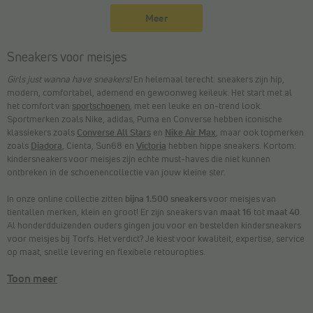
Meer
Sneakers voor meisjes
Girls just wanna have sneakers!
En helemaal terecht: sneakers zijn hip,
modern, comfortabel, ademend en gewoonweg keileuk. Het start met al
het comfort van
sportschoenen
, met een leuke en on-trend look.
Sportmerken zoals Nike, adidas, Puma en Converse hebben iconische
klassiekers zoals
Converse All Stars
en
Nike Air Max
, maar ook topmerken
zoals
Diadora
, Cienta, Sun68 en
Victoria
hebben hippe sneakers. Kortom:
kindersneakers voor meisjes zijn echte must-haves die niet kunnen
ontbreken in de schoenencollectie van jouw kleine ster.
In onze online collectie zitten
bijna 1.500 sneakers
voor meisjes van
tientallen merken, klein en groot! Er zijn sneakers van
maat 16
tot
maat 40
.
Al honderdduizenden ouders gingen jou voor en bestelden kindersneakers
voor meisjes bij Torfs. Het verdict? Je kiest voor kwaliteit, expertise, service
op maat, snelle levering en flexibele retouropties.
Toon meer