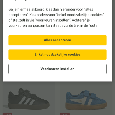
Ga je hiermee akkoord, kies dan hieronder voor “alles
accepteren”. Kies anders voor “enkel noodzakelijke cookies”
of stel zelf in via “voorkeuren instellen”. Achteraf je
-45%
Verkoopt snel
-35%
Verkoopt snel
voorkeuren aanpassen kan steeds via de link in de footer.
GOLA
GOLA HARRIER
Sneakers
Sneakers
€ 65,99
€ 36,29
€ 65,99
€ 42,89
Alles accepteren
Vorige laagste prijs:
€ 36,29
Vorige laagste prijs:
€ 42,89
4 kleuren
9 kleuren
Enkel noodzakelijke cookies
Voorkeuren instellen