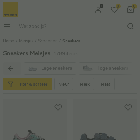
0
0
Ga naar Zoeken
Ga naar Hoofdmenu
Home
Meisjes
Schoenen
Sneakers
Sneakers Meisjes
1.789 items
Lage sneakers
Hoge sneakers
Kleur
Merk
Maat
Filter & sorteer