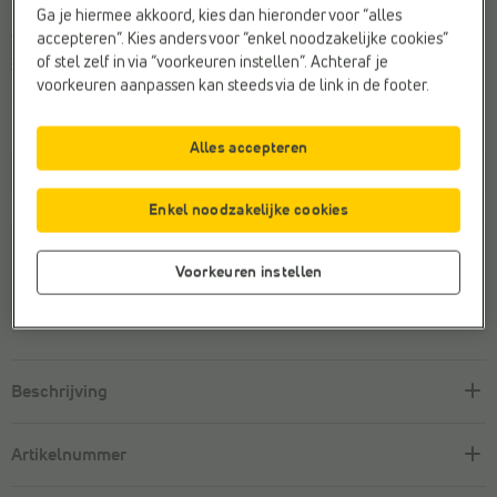
Maat
Ga je hiermee akkoord, kies dan hieronder voor “alles
accepteren”. Kies anders voor “enkel noodzakelijke cookies”
28
29,5
of stel zelf in via “voorkeuren instellen”. Achteraf je
voorkeuren aanpassen kan steeds via de link in de footer.
Dit artikel is helaas uitverkocht.
Alles accepteren
Ontdek meer van dit merk
Enkel noodzakelijke cookies
Veilig online betalen
Voorkeuren instellen
Gratis retourneren
met retourlabel
Klantenservice met een
glimlach
Beschrijving
Artikelnummer