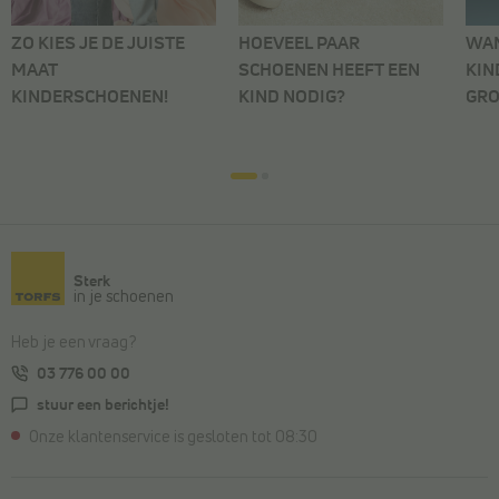
ZO KIES JE DE JUISTE
HOEVEEL PAAR
WAN
MAAT
SCHOENEN HEEFT EEN
KIN
KINDERSCHOENEN!
KIND NODIG?
GRO
Sterk
in je schoenen
Heb je een vraag?
03 776 00 00
stuur een berichtje!
Onze klantenservice is gesloten tot 08:30