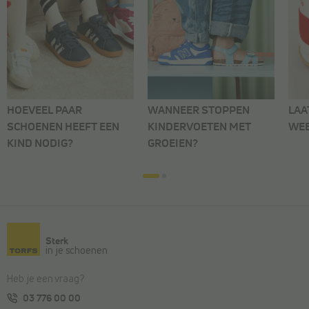
HOEVEEL PAAR
WANNEER STOPPEN
LAA
SCHOENEN HEEFT EEN
KINDERVOETEN MET
WEE
KIND NODIG?
GROEIEN?
Sterk
in je schoenen
Heb je een vraag?
03 776 00 00