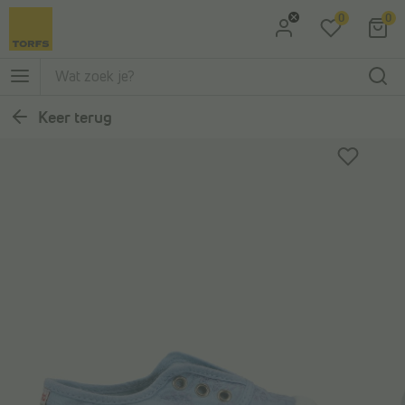
0
0
Ga naar Zoeken
Ga naar Hoofdmenu
Keer terug