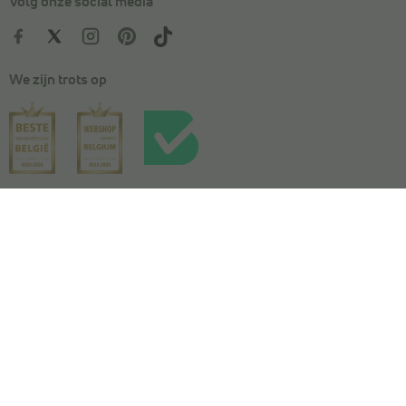
Volg onze social media
We zijn trots op
Kies je maat
In winkelmandje
Algemene voorwaarden
|
Privacy
|
Cookies
|
Actievoorwaarden
|
Wedstrijdvoorwaarden
|
Toegankelijkheidsverklaring
© Copyright 2026 Torfs. All Rights Reserved. NV L. TORFS -
Ondernemingsnummer BE 0404.054.092 - Afschrijverslaan 2, 9140 Temse
This site is protected by reCAPTCHA and the Google
Privacy Policy
and
Terms