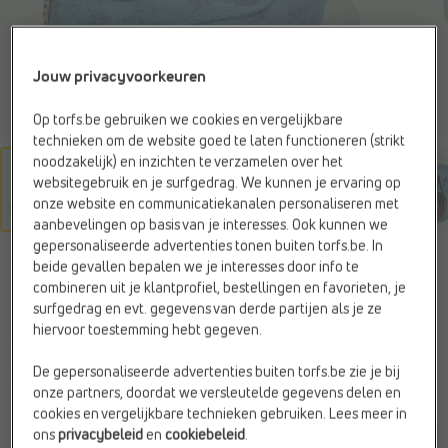
Jouw privacyvoorkeuren
Op torfs.be gebruiken we cookies en vergelijkbare
technieken om de website goed te laten functioneren (strikt
noodzakelijk) en inzichten te verzamelen over het
websitegebruik en je surfgedrag. We kunnen je ervaring op
onze website en communicatiekanalen personaliseren met
aanbevelingen op basis van je interesses. Ook kunnen we
gepersonaliseerde advertenties tonen buiten torfs.be. In
CIENTA
beide gevallen bepalen we je interesses door info te
Slip-ons blauw
combineren uit je klantprofiel, bestellingen en favorieten, je
surfgedrag en evt. gegevens van derde partijen als je ze
hiervoor toestemming hebt gegeven.
C
l
prijsje
De gepersonaliseerde advertenties buiten torfs.be zie je bij
€ 39,99
onze partners, doordat we versleutelde gegevens delen en
cookies en vergelijkbare technieken gebruiken. Lees meer in
Kleur
ons
privacybeleid
en
cookiebeleid
.