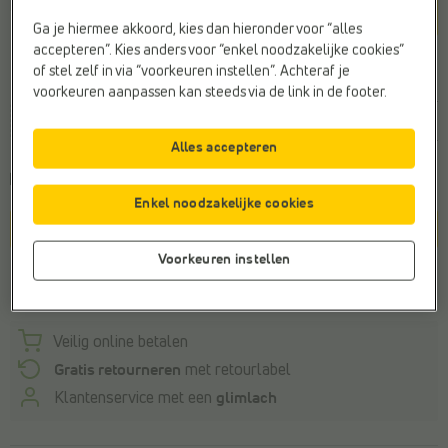
Blauw
Ga je hiermee akkoord, kies dan hieronder voor “alles
accepteren”. Kies anders voor “enkel noodzakelijke cookies”
of stel zelf in via “voorkeuren instellen”. Achteraf je
Maat
voorkeuren aanpassen kan steeds via de link in de footer.
23
24
25
26
27
28
29
30
3
Alles accepteren
Kies een maat om de
leveringstermijn
te zien
Enkel noodzakelijke cookies
In winkelmandje
Voorkeuren instellen
Winkelvoorraad
Veilig online betalen
Gratis retourneren
met retourlabel
Klantenservice met een
glimlach