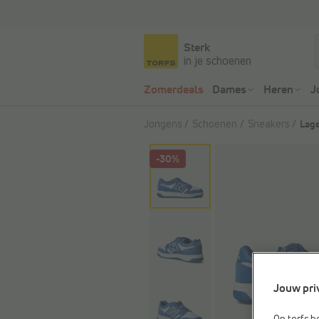
Sterk
in je schoenen
Zomerdeals
Dames
Heren
J
Jongens
Schoenen
Sneakers
Lage
-30%
Jouw pri