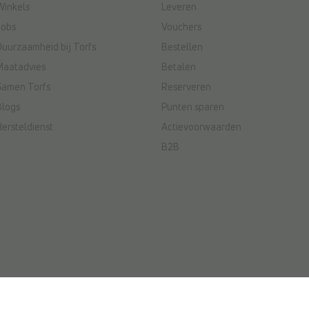
Winkels
Leveren
Jobs
Vouchers
Duurzaamheid bij Torfs
Bestellen
Maatadvies
Betalen
Samen Torfs
Reserveren
Blogs
Punten sparen
Hersteldienst
Actievoorwaarden
B2B