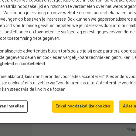
e gebruiken we cookies en vergelijkbare technieken om de website goed 
en (strikt noodzakelijk) en inzichten te verzamelen over het websitegebr
g. We kunnen je ervaring op onze website en communicatiekanalen pers
velingen op basis van je interesses. Ook kunnen we gepersonaliseerde 
en torfs.be. In beide gevallen bepalen we je interesses door info te comb
Kleu
el, bestellingen en favorieten, je surfgedrag en evt. gegevens van derde 
Mari
rvoor toestemming hebt gegeven.
Blue
naliseerde advertenties buiten torfs.be zie je bij onze partners, doorda
lde gegevens delen en cookies en vergelijkbare technieken gebruiken. L
cybeleid
en
cookiebeleid
.
mee akkoord, kies dan hieronder voor “alles accepteren”. Kies anders voo
jke cookies” of stel zelf in via “voorkeuren instellen”. Achteraf je voork
kan steeds via de link in de footer.
ren instellen
Enkel noodzakelijke cookies
Alles 
Maa