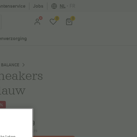
antenservice
Jobs
NL
•
FR
0
0
nverzorging
 BALANCE
neakers
lauw
0%
spaart
€ 25,80
€ 60,19
,99
e laagste prijs:
€ 60,19