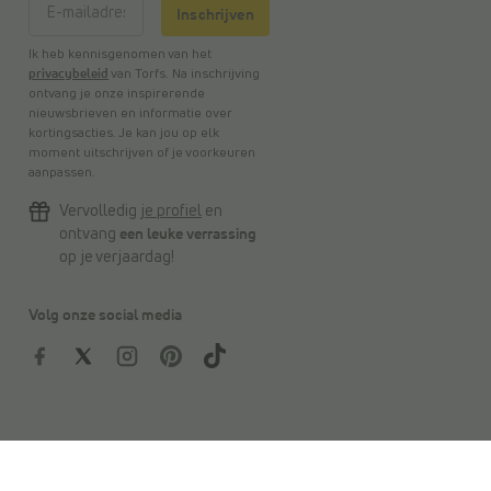
Inschrijven
Ik heb kennisgenomen van het
privacybeleid
van Torfs. Na inschrijving
ontvang je onze inspirerende
nieuwsbrieven en informatie over
kortingsacties. Je kan jou op elk
moment uitschrijven of je voorkeuren
aanpassen.
Vervolledig
je profiel
en
ontvang
een leuke verrassing
op je verjaardag!
Volg onze social media