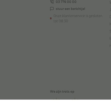
03 776 00 00
stuur een berichtje!
Onze klantenservice is gesloten
tot 08:30
We zijn trots op