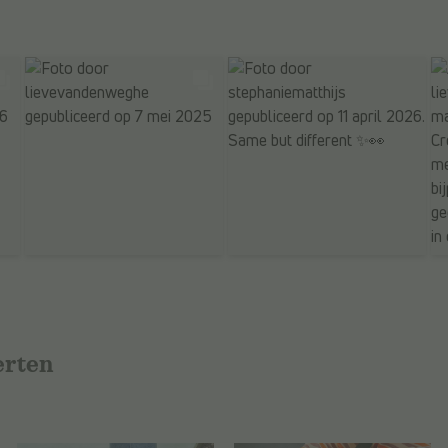
erten