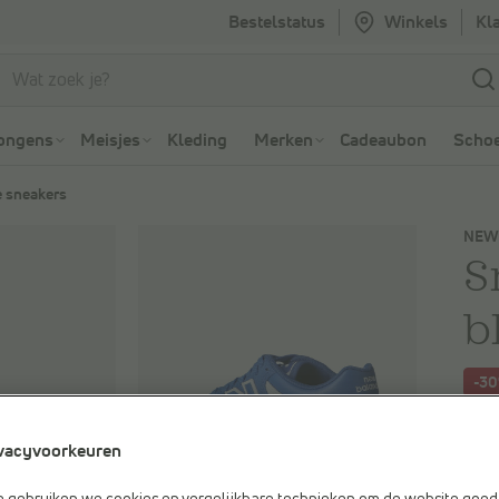
Bestelstatus
Winkels
Kl
Ga naar Zoeken
Ga naar Hoofdmenu
ongens
Meisjes
Kleding
Merken
Cadeaubon
Schoe
 sneakers
NEW
S
b
-3
Je be
vacyvoorkeuren
€ 85
Vorig