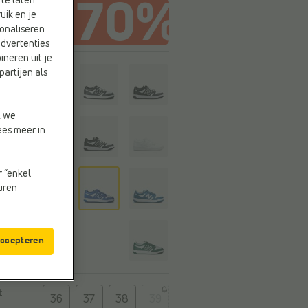
te laten
uik en je
onaliseren
advertenties
ineren uit je
r
partijen als
ne
t we
ees meer in
r “enkel
euren
accepteren
t
36
37
38
39