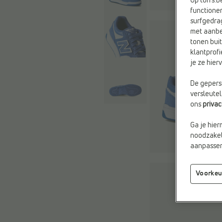
Op torfs.b
functioner
surfgedra
met aanbe
tonen buit
klantprofi
je ze hie
De geperso
versleute
ons
priva
Ga je hier
noodzakeli
aanpassen 
Voorkeu