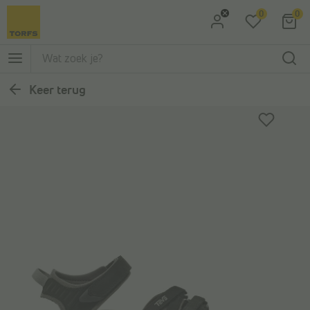
0
0
Ga naar Zoeken
Ga naar Hoofdmenu
Keer terug