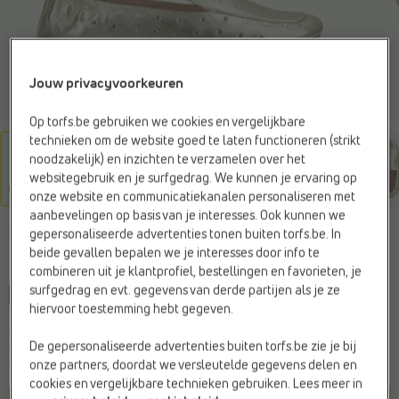
Jouw privacyvoorkeuren
Op torfs.be gebruiken we cookies en vergelijkbare
technieken om de website goed te laten functioneren (strikt
noodzakelijk) en inzichten te verzamelen over het
websitegebruik en je surfgedrag. We kunnen je ervaring op
onze website en communicatiekanalen personaliseren met
aanbevelingen op basis van je interesses. Ook kunnen we
MEXX
gepersonaliseerde advertenties tonen buiten torfs.be. In
Loafers goud
beide gevallen bepalen we je interesses door info te
combineren uit je klantprofiel, bestellingen en favorieten, je
surfgedrag en evt. gegevens van derde partijen als je ze
-20%
Web Only
hiervoor toestemming hebt gegeven.
Je bespaart
€ 16,-
€ 63,99
De gepersonaliseerde advertenties buiten torfs.be zie je bij
€ 79,99
onze partners, doordat we versleutelde gegevens delen en
Vorige laagste prijs:
€ 63,99
cookies en vergelijkbare technieken gebruiken. Lees meer in