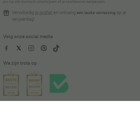
jou op elk moment uitschrijven of je voorkeuren aanpassen.
Vervolledig
je profiel
en ontvang
een leuke verrassing
op je
verjaardag!
Volg onze social media
We zijn trots op
Kies je maat
In winkelmandje
Algemene voorwaarden
|
Privacy
|
Cookies
|
Actievoorwaarden
|