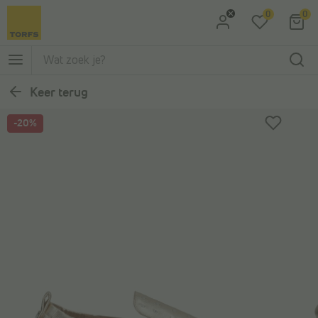
0
0
Ga naar Zoeken
Ga naar Hoofdmenu
Keer terug
-20%