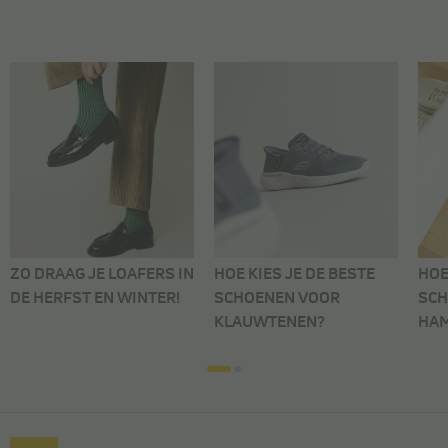
ZO DRAAG JE LOAFERS IN
HOE KIES JE DE BESTE
HOE
DE HERFST EN WINTER!
SCHOENEN VOOR
SCH
KLAUWTENEN?
HA