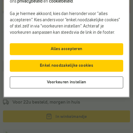
ons
privacybeleid
en
cookiebeleid
.
Ga je hiermee akkoord, kies dan hieronder voor “alles
accepteren”. Kies anders voor “enkel noodzakelijke cookies”
Kleur
of stel zelf in via “voorkeuren instellen”. Achteraf je
Goud
voorkeuren aanpassen kan steeds via de link in de footer.
Alles accepteren
Maat
Enkel noodzakelijke cookies
36
38
39
40
Voorkeuren instellen
Algemeen maatadvies
Bestel je gebruikelijke maat
Voor 22u besteld, morgen in huis
In winkelmandje