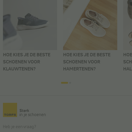
HOE KIES JE DE BESTE
HOE KIES JE DE BESTE
HOE
SCHOENEN VOOR
SCHOENEN VOOR
SCH
KLAUWTENEN?
HAMERTENEN?
HAL
Sterk
in je schoenen
Heb je een vraag?