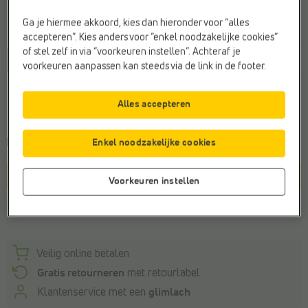
Ga je hiermee akkoord, kies dan hieronder voor “alles
Maat
accepteren”. Kies anders voor “enkel noodzakelijke cookies”
of stel zelf in via “voorkeuren instellen”. Achteraf je
36
37
37,5
38
38,5
39
39,5
40
4
voorkeuren aanpassen kan steeds via de link in de footer.
Algemeen maatadvies
Alles accepteren
Bestel je gebruikelijke maat
Kies een maat om de
leveringstermijn
te zien
Enkel noodzakelijke cookies
In winkelmandje
Voorkeuren instellen
Winkelvoorraad
Veilig online betalen
Gratis retourneren
met retourlabel
Klantenservice met een
glimlach