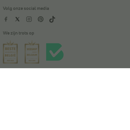
Volg onze social media
We zijn trots op
Kies je maat
In winkelmandje
Algemene voorwaarden
|
Privacy
|
Cookies
|
Actievoorwaarden
|
Wedstrijdvoorwaarden
|
Toegankelijkheidsverklaring
© Copyright 2026 Torfs. All Rights Reserved. NV L. TORFS -
Ondernemingsnummer BE 0404.054.092 - Afschrijverslaan 2, 9140 Temse