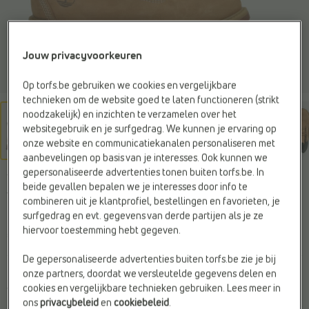
Jouw privacyvoorkeuren
Op torfs.be gebruiken we cookies en vergelijkbare
technieken om de website goed te laten functioneren (strikt
noodzakelijk) en inzichten te verzamelen over het
websitegebruik en je surfgedrag. We kunnen je ervaring op
onze website en communicatiekanalen personaliseren met
aanbevelingen op basis van je interesses. Ook kunnen we
gepersonaliseerde advertenties tonen buiten torfs.be. In
TIMBERLAND
beide gevallen bepalen we je interesses door info te
Veterboots cognac
combineren uit je klantprofiel, bestellingen en favorieten, je
surfgedrag en evt. gegevens van derde partijen als je ze
hiervoor toestemming hebt gegeven.
€ 230,-
De gepersonaliseerde advertenties buiten torfs.be zie je bij
onze partners, doordat we versleutelde gegevens delen en
Kleur
cookies en vergelijkbare technieken gebruiken. Lees meer in
wheat
ons
privacybeleid
en
cookiebeleid
.