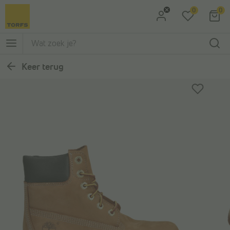
0
0
Ga naar Zoeken
Ga naar Hoofdmenu
Keer terug