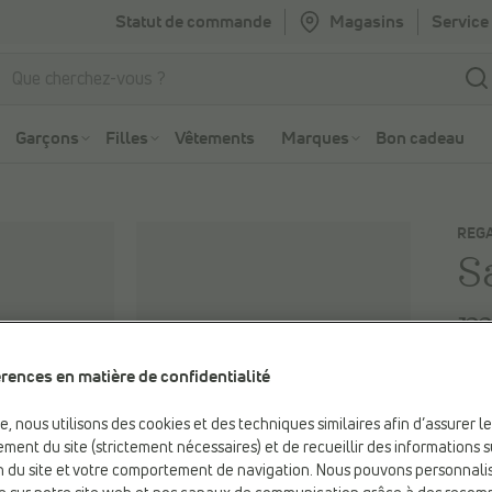
Statut de commande
Magasins
Service 
Aller à la recherche
Aller au menu principal
Garçons
Filles
Vêtements
Marques
Bon cadeau
REG
S
m
rences en matière de confidentialité
Coul
be, nous utilisons des cookies et des techniques similaires afin d’assurer l
ment du site (strictement nécessaires) et de recueillir des informations s
Vert
ion du site et votre comportement de navigation. Nous pouvons personnali