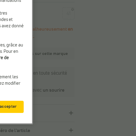
mmandations
e
41
tres
ndes et
us avez donné
Ce produit est malheureusement
en
rupture de stock.
res, grâce au
s. Pour en
écouvrez-en plus sur cette marque
re de
Payer en ligne en toute sécurité
uement les
Retour
gratuit
vez modifier
Service client avec
un sourire
 accepter
ription
ro de l'article