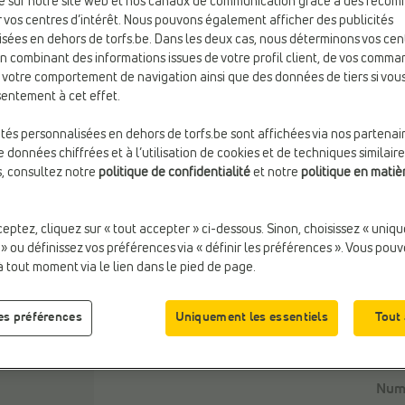
e sur notre site web et nos canaux de communication grâce à des reco
 vos centres d’intérêt. Nous pouvons également afficher des publicités
Taill
sées en dehors de torfs.be. Dans les deux cas, nous déterminons vos cen
en combinant des informations issues de votre profil client, de vos comma
e votre comportement de navigation ainsi que des données de tiers si vo
entement à cet effet.
ités personnalisées en dehors de torfs.be sont affichées via nos partenai
 données chiffrées et à l’utilisation de cookies et de techniques similaire
D
s, consultez notre
politique de confidentialité
et notre
politique en matiè
ceptez, cliquez sur « tout accepter » ci-dessous. Sinon, choisissez « uniq
 » ou définissez vos préférences via « définir les préférences ». Vous pou
à tout moment via le lien dans le pied de page.
les préférences
Uniquement les essentiels
Tout
Desc
Numé