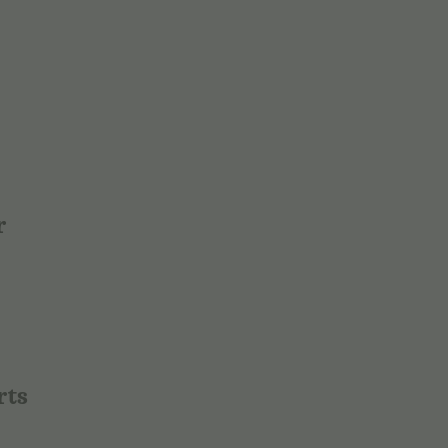
r
rts