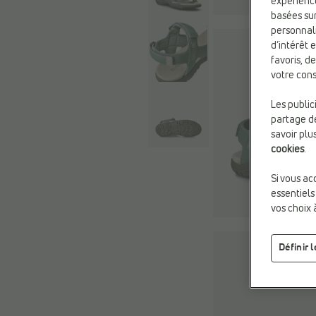
expérienc
basées sur
personnali
d’intérêt 
favoris, d
votre cons
Les public
partage de
savoir plu
cookies
.
Si vous ac
essentiels
vos choix 
Définir 