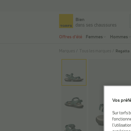
Bien
dans ses chaussures
Offres d'été
Femmes
Hommes
Marques
Tous les marques
Regatta
Vos préfé
Sur torfs.
fonctionne
l’utilisat