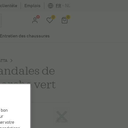
clientèle
Emplois
FR
•
NL
0
0
Entretien des chaussures
ATTA
andales de
arche vert
eur
e bon
ur
ser votre