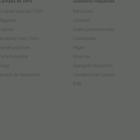
À propos de Torfs
Questions fréquentes
n savoir plus sur Torfs
Retourner
Magasins
Livraison
Emplois
Codes promotionnels
Durabilité chez Torfs
Commander
Conseil pointure
Payer
Torfs Ensemble
Réserver
Blogs
Épargnez des points
Service de réparation
Conditions de l'action
B2B