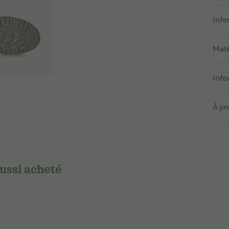
Info
Maté
Info
À pr
aussi acheté