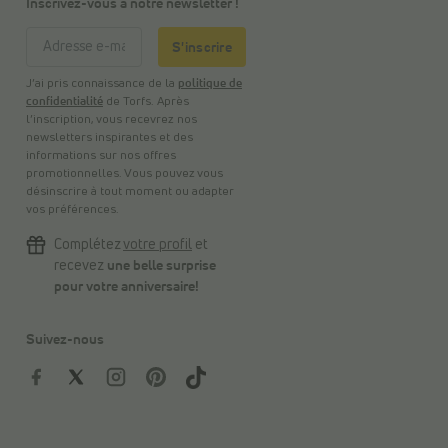
Inscrivez-vous à notre newsletter !
S'inscrire
J’ai pris connaissance de la
politique de
confidentialité
de Torfs. Après
l’inscription, vous recevrez nos
newsletters inspirantes et des
informations sur nos offres
promotionnelles. Vous pouvez vous
désinscrire à tout moment ou adapter
vos préférences.
Complétez
votre profil
et
recevez
une belle surprise
pour votre anniversaire!
Suivez-nous