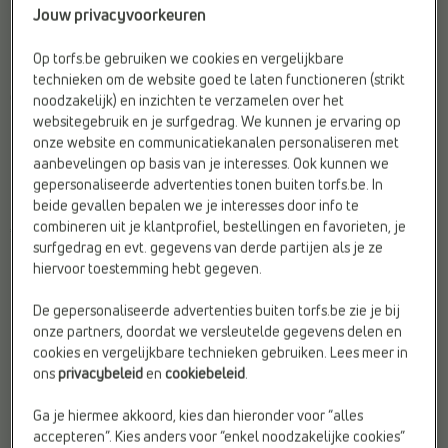
Jouw privacyvoorkeuren
Op torfs.be gebruiken we cookies en vergelijkbare
technieken om de website goed te laten functioneren (strikt
OPEN PANTOFFELS
OPEN PANTOFFELS
noodzakelijk) en inzichten te verzamelen over het
Scapa
River Woods
websitegebruik en je surfgedrag. We kunnen je ervaring op
Doelgroep:
Heren
Doelgroep:
Heren
onze website en communicatiekanalen personaliseren met
Kleur:
Grijs
Geschikt voor steunzolen:
Ja
aanbevelingen op basis van je interesses. Ook kunnen we
gepersonaliseerde advertenties tonen buiten torfs.be. In
Materiaal:
Stof
Web-Only:
Nee
beide gevallen bepalen we je interesses door info te
combineren uit je klantprofiel, bestellingen en favorieten, je
€ 55,95
€ 49,99
surfgedrag en evt. gegevens van derde partijen als je ze
hiervoor toestemming hebt gegeven.
De gepersonaliseerde advertenties buiten torfs.be zie je bij
onze partners, doordat we versleutelde gegevens delen en
cookies en vergelijkbare technieken gebruiken. Lees meer in
ons
privacybeleid
en
cookiebeleid
.
Ga je hiermee akkoord, kies dan hieronder voor “alles
accepteren”. Kies anders voor “enkel noodzakelijke cookies”