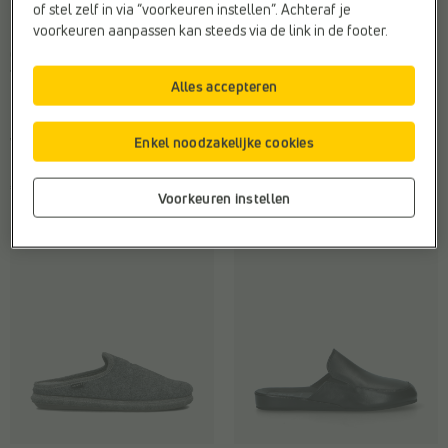
of stel zelf in via “voorkeuren instellen”. Achteraf je
voorkeuren aanpassen kan steeds via de link in de footer.
GESLOTEN PANTOFFELS
OPEN PANTOFFELS
Torfs Home
Scapa
Alles accepteren
Breedte zool:
F - Normale voet
Breedte zool:
F - Normale voet
Merk:
Torfs Home
Kleur:
Blauw
Enkel noodzakelijke cookies
Web-Only:
Nee
Materiaal:
Stof
€ 35,95
€ 45,99
Voorkeuren instellen