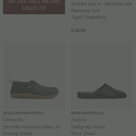
ONTDEK ONZE NIEUWE
Breedte zool:
F - Normale voet
COLLECTIE
Materiaal:
Stof
Type2:
Pantoffels
€ 29,95
GESLOTEN PANTOFFELS
OPEN PANTOFFELS
Giesswein
Arizona
Geschikt voor steunzolen:
Ja
Doelgroep:
Heren
Sluiting:
Instap
Kleur:
Zwart