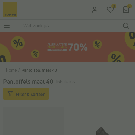
Ga naar de hoofdinhoud
0
0
Home
Pantoffels maat 40
Pantoffels maat 40
166 items
Filter & sorteer