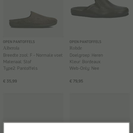
OPEN PANTOFFELS
OPEN PANTOFFELS
Alberola
Rohde
Breedte zool:
F - Normale voet
Doelgroep:
Heren
Materiaal:
Stof
Kleur:
Bordeaux
Type2:
Pantoffels
Web-Only:
Nee
€ 35,99
€ 79,95