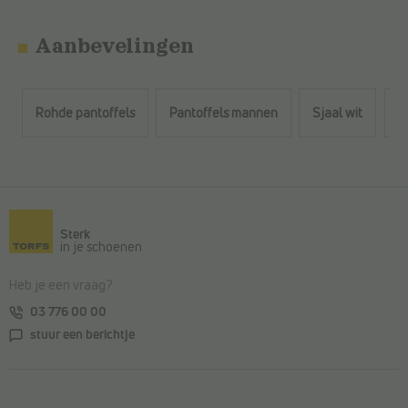
Aanbevelingen
Rohde pantoffels
Pantoffels mannen
Sjaal wit
Z
Terug naar de hoofdinhoud
Sterk
in je schoenen
Heb je een vraag?
03 776 00 00
stuur een berichtje