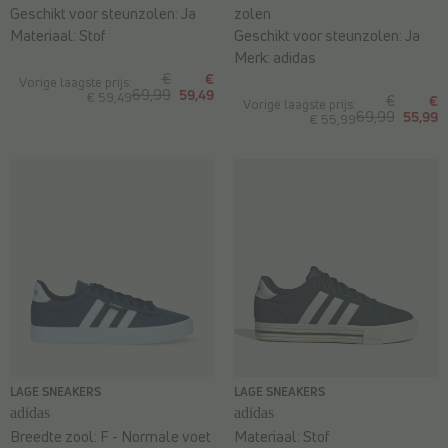
Geschikt voor steunzolen:
Ja
zolen
Materiaal:
Stof
Geschikt voor steunzolen:
Ja
Merk:
adidas
€
€
Vorige laagste prijs:
69,99
59,49
€ 59,49
€
€
Vorige laagste prijs:
69,99
55,99
€ 55,99
LAGE SNEAKERS
LAGE SNEAKERS
adidas
adidas
Breedte zool:
F - Normale voet
Materiaal:
Stof