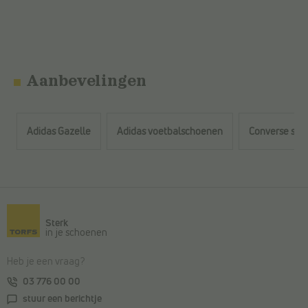
Aanbevelingen
Adidas Gazelle
Adidas voetbalschoenen
Converse sne
Terug naar de hoofdinhoud
Sterk
in je schoenen
Heb je een vraag?
03 776 00 00
stuur een berichtje