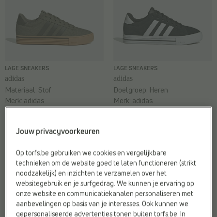
LAGE SNEAKERS
LAGE SNEAKERS
adidas
adidas
Materiaal:
Stof
Doelgroep:
Heren
Merk:
adidas
Merk:
adidas
Sluiting:
Veter
Web-Only:
Nee
Jouw privacyvoorkeuren
€ 69,99
€ 69,95
Op torfs.be gebruiken we cookies en vergelijkbare
technieken om de website goed te laten functioneren (strikt
noodzakelijk) en inzichten te verzamelen over het
websitegebruik en je surfgedrag. We kunnen je ervaring op
onze website en communicatiekanalen personaliseren met
aanbevelingen op basis van je interesses. Ook kunnen we
gepersonaliseerde advertenties tonen buiten torfs.be. In