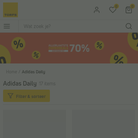
Ga naar de hoofdinhoud
0
0
Home
Adidas Daily
Adidas Daily
17 items
Filter & sorteer