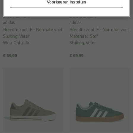
Voorkeuren instellen
LAGE SNEAKERS
LAGE SNEAKERS
adidas
adidas
Breedte zool:
F - Normale voet
Breedte zool:
F - Normale voet
Sluiting:
Veter
Materiaal:
Stof
Web-Only:
Ja
Sluiting:
Veter
€ 69,99
€ 69,99