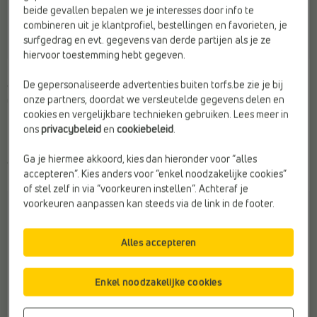
beide gevallen bepalen we je interesses door info te
combineren uit je klantprofiel, bestellingen en favorieten, je
surfgedrag en evt. gegevens van derde partijen als je ze
hiervoor toestemming hebt gegeven.
LAGE SNEAKERS
LAGE SNEAKERS
De gepersonaliseerde advertenties buiten torfs.be zie je bij
adidas
adidas
onze partners, doordat we versleutelde gegevens delen en
Geschikt voor steunzolen:
Ja
Kleur:
Zwart
cookies en vergelijkbare technieken gebruiken. Lees meer in
Kleur:
Grijs
Merk:
adidas
ons
privacybeleid
en
cookiebeleid
.
Type2:
Sneakers
Web-Only:
Ja
Ga je hiermee akkoord, kies dan hieronder voor “alles
€ 69,99
€ 69,99
accepteren”. Kies anders voor “enkel noodzakelijke cookies”
of stel zelf in via “voorkeuren instellen”. Achteraf je
voorkeuren aanpassen kan steeds via de link in de footer.
Alles accepteren
Enkel noodzakelijke cookies