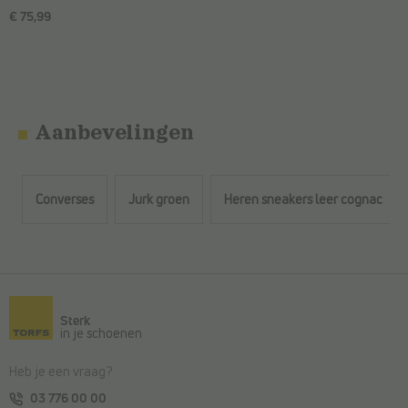
€ 75,99
Aanbevelingen
Converses
Jurk groen
Heren sneakers leer cognac
Terug naar de hoofdinhoud
Sterk
in je schoenen
Heb je een vraag?
03 776 00 00