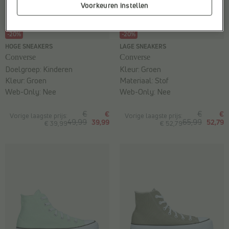
Voorkeuren instellen
-20%
-20%
HOGE SNEAKERS
LAGE SNEAKERS
Converse
Converse
Doelgroep:
Kinderen
Kleur:
Groen
Kleur:
Groen
Materiaal:
Stof
Web-Only:
Nee
Web-Only:
Nee
€
€
€
€
Vorige laagste prijs:
Vorige laagste prijs:
49,99
39,99
65,99
52,79
€ 39,99
€ 52,79