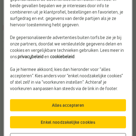
beide gevallen bepalen we je interesses door info te
combineren uit je klantprofiel, bestellingen en favorieten, je
surfgedrag en evt. gegevens van derde partijen als je ze
hiervoor toestemming hebt gegeven.
-20%
-45%
HOGE SNEAKERS
HOGE SNEAKERS
De gepersonaliseerde advertenties buiten torfs.be zie je bij
Converse
Converse
onze partners, doordat we versleutelde gegevens delen en
Geschikt voor steunzolen:
Ja
Materiaal:
Stof
cookies en vergelijkbare technieken gebruiken. Lees meer in
Kleur:
Groen
Type2:
Sneakers
ons
privacybeleid
en
cookiebeleid
.
Web-Only:
Nee
Web-Only:
Nee
Ga je hiermee akkoord, kies dan hieronder voor “alles
€
€
€
€
accepteren”. Kies anders voor “enkel noodzakelijke cookies”
Vorige laagste prijs:
Vorige laagste prijs:
55,99
44,79
49,99
27,49
€ 44,79
€ 27,49
of stel zelf in via “voorkeuren instellen”. Achteraf je
voorkeuren aanpassen kan steeds via de link in de footer.
Alles accepteren
Enkel noodzakelijke cookies