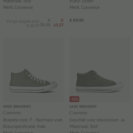
Materiaal:
Stof
Kleur:
Groen
Merk:
Converse
Merk:
Converse
€
€
€ 89,95
Vorige laagste prijs:
75,95
45,57
€ 45,57
-10%
HOGE SNEAKERS
LAGE SNEAKERS
Converse
Converse
Breedte zool:
F - Normale voet
Geschikt voor steunzolen:
Ja
Kleurspecificatie:
Kaki
Materiaal:
Stof
Merk:
Converse
Merk:
Converse