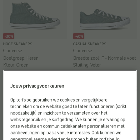
-30%
-40%
HOGE SNEAKERS
CASUAL SNEAKERS
Converse
Converse
Doelgroep:
Heren
Breedte zool:
F - Normale voet
Kleur:
Groen
Sluiting:
Veter
Web-Only:
Ja
Web-Only:
Nee
€
€
€
€
Jouw privacyvoorkeuren
Vorige laagste prijs:
Vorige laagste prijs:
75,99
53,19
65,99
39,59
€ 53,19
€ 39,59
Op torfs.be gebruiken we cookies en vergelijkbare
technieken om de website goed te laten functioneren (strikt
noodzakelijk) en inzichten te verzamelen over het
websitegebruik en je surfgedrag. We kunnen je ervaring op
onze website en communicatiekanalen personaliseren met
aanbevelingen op basis van je interesses. Ook kunnen we
gepersonaliseerde advertenties tonen buiten torfs.be. In