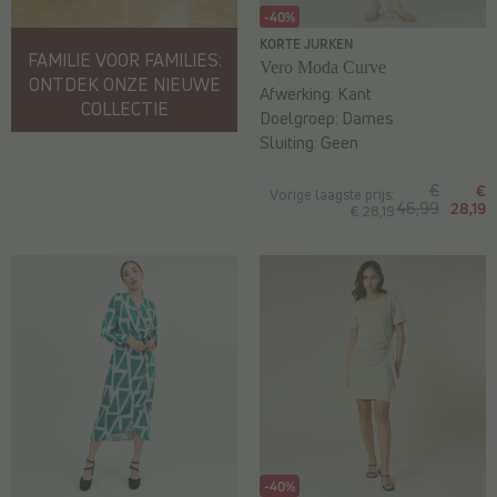
-40%
KORTE JURKEN
FAMILIE VOOR FAMILIES:
Vero Moda Curve
ONTDEK ONZE NIEUWE
Afwerking:
Kant
COLLECTIE
Doelgroep:
Dames
Sluiting:
Geen
€
€
Vorige laagste prijs:
46,99
28,19
€ 28,19
-40%