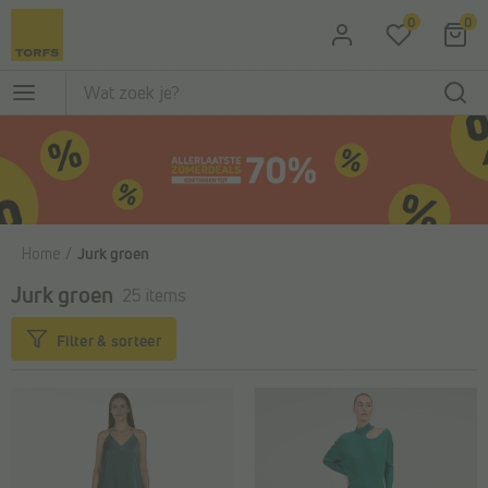
Ga naar de hoofdinhoud
0
0
Home
Jurk groen
Jurk groen
25 items
Filter & sorteer