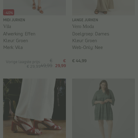
-40%
MIDI JURKEN
LANGE JURKEN
Vila
Vero Moda
Afwerking:
Effen
Doelgroep:
Dames
Kleur:
Groen
Kleur:
Groen
Merk:
Vila
Web-Only:
Nee
€
€
€ 44,99
Vorige laagste prijs:
49,99
29,99
€ 29,99