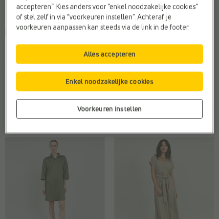
accepteren”. Kies anders voor “enkel noodzakelijke cookies”
of stel zelf in via “voorkeuren instellen”. Achteraf je
voorkeuren aanpassen kan steeds via de link in de footer.
-70%
-40%
MIDI JURKEN
MIDI JURKEN
Alles accepteren
Expresso
Rue Mazarine
Afwerking:
Effen
Sluiting:
Striklint
Doelgroep:
Dames
Type2:
Kleedjes
Enkel noodzakelijke cookies
Kleur:
Groen
Web-Only:
Nee
€
€
€
€
Voorkeuren instellen
Vorige laagste prijs:
Vorige laagste prijs:
129,95
38,99
59,00
35,40
€ 38,99
€ 35,40