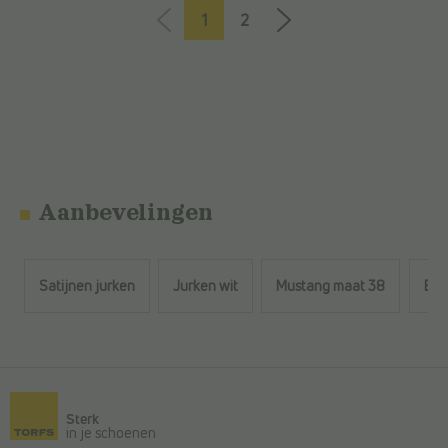
1
2
Aanbevelingen
Satijnen jurken
Jurken wit
Mustang maat 38
Bar
Terug naar de hoofdinhoud
Sterk
in je schoenen