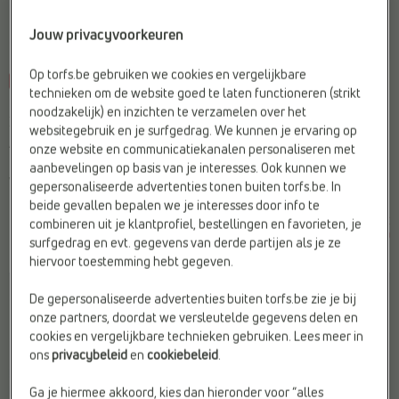
Jouw privacyvoorkeuren
Op torfs.be gebruiken we cookies en vergelijkbare
-40%
-40%
technieken om de website goed te laten functioneren (strikt
MIDI JURKEN
KORTE JURKEN
noodzakelijk) en inzichten te verzamelen over het
Mexx
Vila
websitegebruik en je surfgedrag. We kunnen je ervaring op
Afwerking:
Effen
Doelgroep:
Dames
onze website en communicatiekanalen personaliseren met
Kleur:
Groen
Type2:
Kleedjes
aanbevelingen op basis van je interesses. Ook kunnen we
Web-Only:
Nee
Web-Only:
Nee
gepersonaliseerde advertenties tonen buiten torfs.be. In
beide gevallen bepalen we je interesses door info te
€
€
€
€
combineren uit je klantprofiel, bestellingen en favorieten, je
Vorige laagste prijs:
Vorige laagste prijs:
99,99
59,99
69,99
41,99
€ 59,99
€ 41,99
surfgedrag en evt. gegevens van derde partijen als je ze
hiervoor toestemming hebt gegeven.
De gepersonaliseerde advertenties buiten torfs.be zie je bij
onze partners, doordat we versleutelde gegevens delen en
cookies en vergelijkbare technieken gebruiken. Lees meer in
ons
privacybeleid
en
cookiebeleid
.
Ga je hiermee akkoord, kies dan hieronder voor “alles