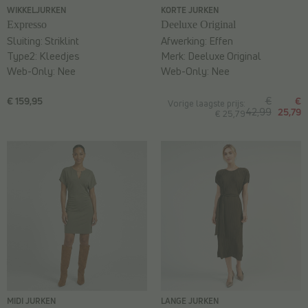
WIKKELJURKEN
KORTE JURKEN
Expresso
Deeluxe Original
Sluiting:
Striklint
Afwerking:
Effen
Type2:
Kleedjes
Merk:
Deeluxe Original
Web-Only:
Nee
Web-Only:
Nee
€ 159,95
€
€
Vorige laagste prijs:
42,99
25,79
€ 25,79
MIDI JURKEN
LANGE JURKEN