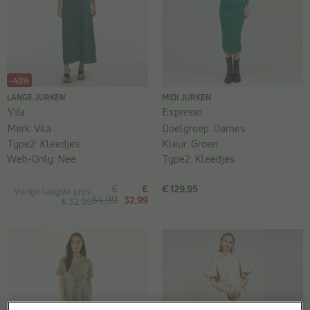
-40%
LANGE JURKEN
MIDI JURKEN
Vila
Expresso
Merk:
Vila
Doelgroep:
Dames
Type2:
Kleedjes
Kleur:
Groen
Web-Only:
Nee
Type2:
Kleedjes
€
€
€ 129,95
Vorige laagste prijs:
54,99
32,99
€ 32,99