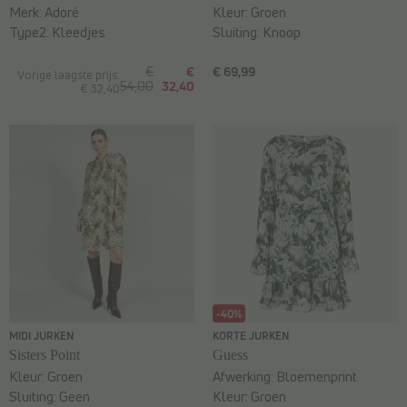
Merk:
Adoré
Kleur:
Groen
Type2:
Kleedjes
Sluiting:
Knoop
€
€
€ 69,99
Vorige laagste prijs:
54,00
32,40
€ 32,40
-40%
MIDI JURKEN
KORTE JURKEN
Sisters Point
Guess
Kleur:
Groen
Afwerking:
Bloemenprint
Sluiting:
Geen
Kleur:
Groen