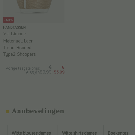
-40%
HANDTASSEN
Via Limone
Materiaal:
Leer
Trend:
Braided
Type2:
Shoppers
€
€
Vorige laagste prijs:
89,99
53,99
€ 53,99
Aanbevelingen
Witte blouses dames
Witte shirts dames
Boekentas pe