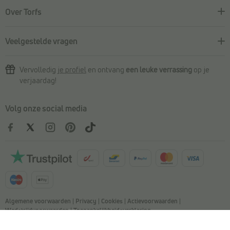
Over Torfs
Veelgestelde vragen
Vervolledig
je profiel
en ontvang
een leuke verrassing
op je
verjaardag!
Volg onze social media
Algemene voorwaarden
|
Privacy
|
Cookies
|
Actievoorwaarden
|
Wedstrijdvoorwaarden
|
Toegankelijkheidsverklaring
© Copyright 2026 Torfs. All Rights Reserved. NV L. TORFS -
Ondernemingsnummer BE 0404.054.092 - Afschrijverslaan 2, 9140 Temse