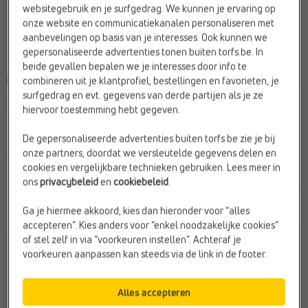
websitegebruik en je surfgedrag. We kunnen je ervaring op
onze website en communicatiekanalen personaliseren met
aanbevelingen op basis van je interesses. Ook kunnen we
gepersonaliseerde advertenties tonen buiten torfs.be. In
beide gevallen bepalen we je interesses door info te
combineren uit je klantprofiel, bestellingen en favorieten, je
-40%
-20%
surfgedrag en evt. gegevens van derde partijen als je ze
CROSSBODY TASSEN
LAPTOPTASSEN
hiervoor toestemming hebt gegeven.
Time Mode
Olivia Lauren
Kleur:
Wit
Doelgroep:
Dames
De gepersonaliseerde advertenties buiten torfs.be zie je bij
Materiaal:
Leer
Kleur:
Wit
onze partners, doordat we versleutelde gegevens delen en
Web-Only:
Nee
Type2:
Laptoptassen
cookies en vergelijkbare technieken gebruiken. Lees meer in
ons
privacybeleid
en
cookiebeleid
.
€
€
€
€
Vorige laagste prijs:
Vorige laagste
69,95
41,97
450,00
360,00
€ 41,97
prijs: € 360,00
Ga je hiermee akkoord, kies dan hieronder voor “alles
accepteren”. Kies anders voor “enkel noodzakelijke cookies”
of stel zelf in via “voorkeuren instellen”. Achteraf je
voorkeuren aanpassen kan steeds via de link in de footer.
Alles accepteren