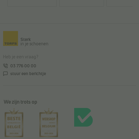
Terug naar de hoofdinhoud
Sterk
in je schoenen
Heb je een vraag?
03 776 00 00
stuur een berichtje
We zijn trots op