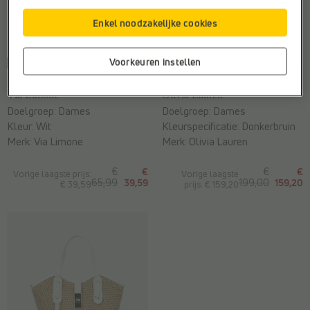
Enkel noodzakelijke cookies
Voorkeuren instellen
-40%
-20%
HANDTASSEN
LAPTOPTASSEN
Via Limone
Olivia Lauren
Doelgroep:
Dames
Doelgroep:
Dames
Kleur:
Wit
Kleurspecificatie:
Donkerbruin
Merk:
Via Limone
Merk:
Olivia Lauren
€
€
€
€
Vorige laagste prijs:
Vorige laagste
65,99
39,59
199,00
159,20
€ 39,59
prijs: € 159,20