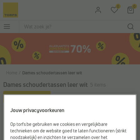
Ga naar de hoofdinhoud
0
0
Home
Dames schoudertassen leer wit
Dames schoudertassen leer wit
5 items
Filter & sorteer
Jouw privacyvoorkeuren
Op torfs.be gebruiken we cookies en vergelijkbare
technieken om de website goed te laten functioneren (strikt
noodzakelijk) en inzichten te verzamelen over het