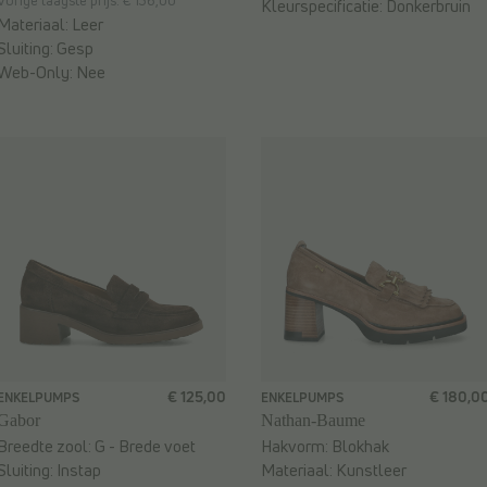
Vorige laagste prijs: € 136,00
Kleurspecificatie:
Donkerbruin
Materiaal:
Leer
Sluiting:
Gesp
Web-Only:
Nee
€ 125,00
€ 180,0
ENKELPUMPS
ENKELPUMPS
Gabor
Nathan-Baume
Breedte zool:
G - Brede voet
Hakvorm:
Blokhak
Sluiting:
Instap
Materiaal:
Kunstleer