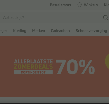
Bestelstatus
Winkels
Kl
sjes
Kleding
Merken
Cadeaubon
Schoenverzorging