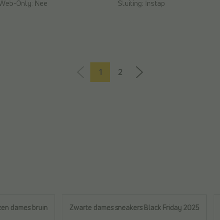
Web-Only:
Nee
Sluiting:
Instap
1
2
zen dames bruin
Zwarte dames sneakers Black Friday 2025