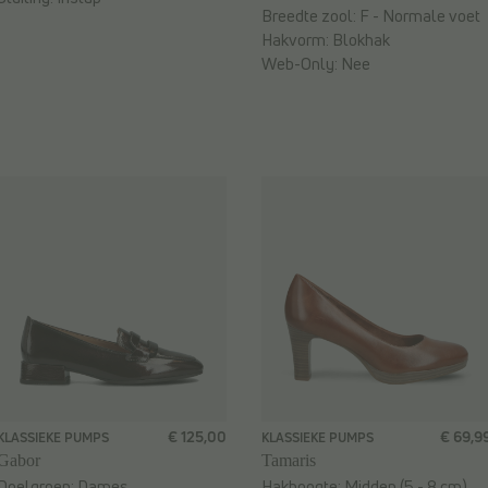
Breedte zool:
F - Normale voet
Hakvorm:
Blokhak
Web-Only:
Nee
€ 125,00
€ 69,9
KLASSIEKE PUMPS
KLASSIEKE PUMPS
Gabor
Tamaris
Doelgroep:
Dames
Hakhoogte:
Midden (5 - 8 cm)