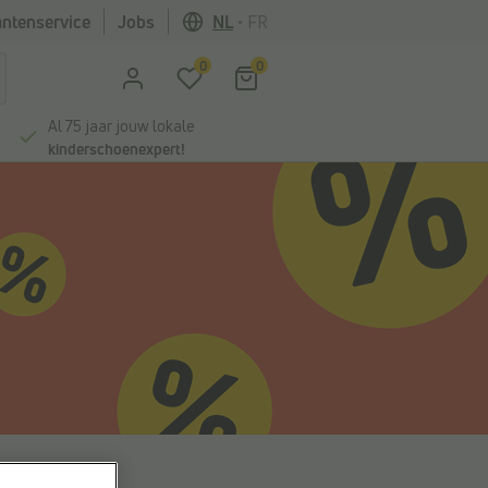
antenservice
Jobs
NL
•
FR
0
0
Al 75 jaar jouw lokale
kinderschoenexpert!