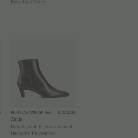
Merk:
Paul Green
0
€ 230,00
ENKELLAARZEN OP HAK
Zinda
Breedte zool:
F - Normale voet
Hakvorm:
Trechterhak