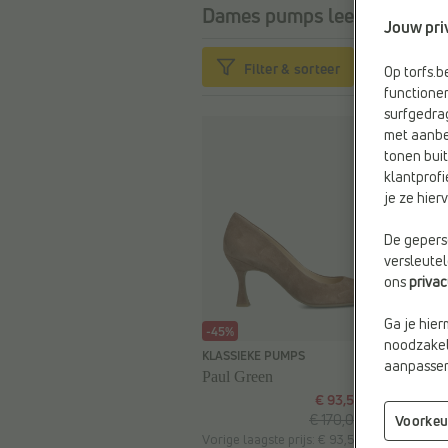
Dames pumps leer bruin
25 
Jouw pri
Filter & sorteer
Op torfs.
functioner
surfgedra
met aanbe
tonen buit
klantprofi
je ze hie
De geperso
versleute
ons
priva
Ga je hier
-45%
noodzakeli
KLASSIEKE PUMPS
aanpassen 
Paul Green
€ 93,50
€ 170,00
Voorkeu
Vorige laagste prijs: € 93,50