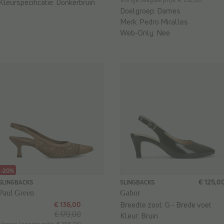
Kleurspecificatie:
Donkerbruin
Doelgroep:
Dames
Merk:
Pedro Miralles
Web-Only:
Nee
-20%
€ 125,0
SLINGBACKS
SLINGBACKS
Paul Green
Gabor
€ 136,00
Breedte zool:
G - Brede voet
€ 170,00
Kleur:
Bruin