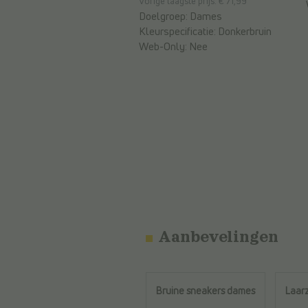
Vorige laagste prijs: € 71,99
Doelgroep:
Dames
Kleurspecificatie:
Donkerbruin
Web-Only:
Nee
Aanbevelingen
Bruine sneakers dames
Laar