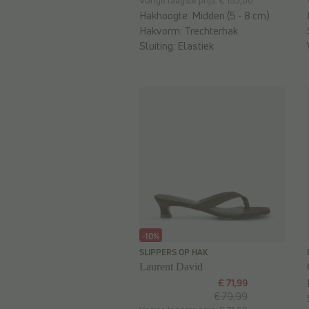
Vorige laagste prijs: € 153,00
Hakhoogte:
Midden (5 - 8 cm)
Hakvorm:
Trechterhak
Sluiting:
Elastiek
-10%
SLIPPERS OP HAK
Laurent David
€ 71,99
€ 79,99