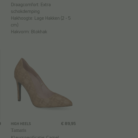
Draagcomfort:
Extra
schokdemping
Hakhoogte:
Lage Hakken (2 - 5
cm)
Hakvorm:
Blokhak
9
€ 89,95
HIGH HEELS
Tamaris
Kleurspecificatie:
Camel