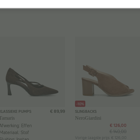
Hakvorm:
Naaldhak
Kleur:
Bruin
-10%
€ 89,99
KLASSIEKE PUMPS
SLINGBACKS
Tamaris
NeroGiardini
Afwerking:
Effen
€ 126,00
€ 140,00
Materiaal:
Stof
Vorige laagste prijs: € 126,00
Sluiting:
Instap