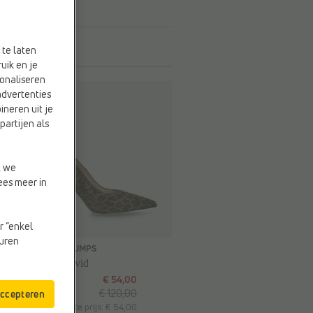
 te laten
uik en je
onaliseren
advertenties
ineren uit je
partijen als
t we
ees meer in
r “enkel
-55%
euren
0
KLASSIEKE PUMPS
Laurent David
€ 54,00
€ 120,00
accepteren
Vorige laagste prijs: € 54,00