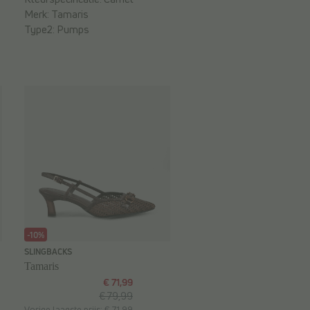
Merk:
Tamaris
Type2:
Pumps
-10%
SLINGBACKS
Tamaris
€ 71,99
€ 79,99
Vorige laagste prijs: € 71,99