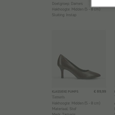
Doelgroep:
Dames
Hakhoogte:
Midden (5 - 8 cm)
Sluiting:
Instap
€ 89,99
KLASSIEKE PUMPS
Tamaris
Hakhoogte:
Midden (5 - 8 cm)
Materiaal:
Stof
Merk:
Tamaris