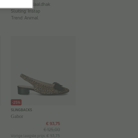
Hakvorm:
Naaldhak
Sluiting:
Instap
Trend:
Animal
-25%
SLINGBACKS
Gabor
€ 93,75
€ 125,00
Vorige laagste prijs: € 93,75