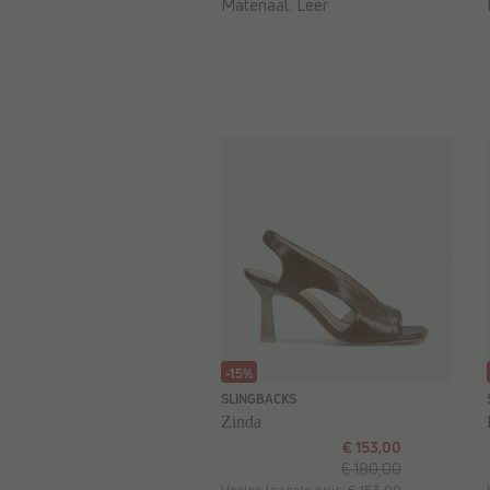
Materiaal:
Leer
-15%
SLINGBACKS
Zinda
€ 153,00
€ 180,00