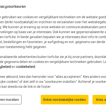
items
vacyvoorkeuren
be gebruiken we cookies en vergelijkbare technieken om de website goed
en (strikt noodzakelijk) en inzichten te verzamelen over het websitegebr
g. We kunnen je ervaring op onze website en communicatiekanalen pers
velingen op basis van je interesses. Ook kunnen we gepersonaliseerde 
en torfs.be. In beide gevallen bepalen we je interesses door info te comb
el, bestellingen en favorieten, je surfgedrag en evt. gegevens van derde 
rvoor toestemming hebt gegeven.
naliseerde advertenties buiten torfs.be zie je bij onze partners, doorda
lde gegevens delen en cookies en vergelijkbare technieken gebruiken. L
cybeleid
en
cookiebeleid
.
mee akkoord, kies dan hieronder voor “alles accepteren”. Kies anders voo
jke cookies” of stel zelf in via “voorkeuren instellen”. Achteraf je voork
€ 259,95
€ 135,0
HIGH HEELS
PUMPS MET BANDJE
kan steeds via de link in de footer.
March23
Gabor
Doelgroep:
Dames
Doelgroep:
Dames
ren instellen
Enkel noodzakelijke cookies
Alles 
Hakhoogte:
Hoge Hakken (>8
Hakhoogte:
Lage Hakken (2 - 5
cm)
cm)