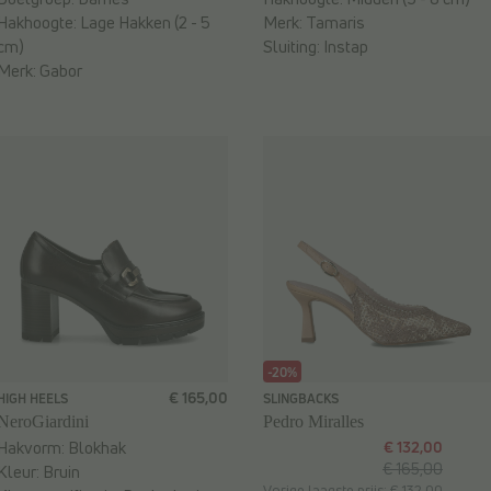
Hakhoogte:
Lage Hakken (2 - 5
Merk:
Tamaris
cm)
Sluiting:
Instap
Merk:
Gabor
-20%
€ 165,00
HIGH HEELS
SLINGBACKS
NeroGiardini
Pedro Miralles
Hakvorm:
Blokhak
€ 132,00
€ 165,00
Kleur:
Bruin
Vorige laagste prijs: € 132,00