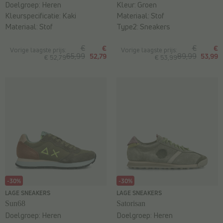
Doelgroep:
Heren
Kleur:
Groen
Kleurspecificatie:
Kaki
Materiaal:
Stof
Materiaal:
Stof
Type2:
Sneakers
€
€
€
€
Vorige laagste prijs:
Vorige laagste prijs:
65,99
52,79
89,99
53,99
€ 52,79
€ 53,99
-30%
-30%
LAGE SNEAKERS
LAGE SNEAKERS
Sun68
Satorisan
Doelgroep:
Heren
Doelgroep:
Heren