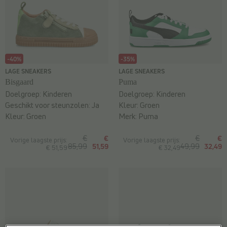
-40%
-35%
LAGE SNEAKERS
LAGE SNEAKERS
Bisgaard
Puma
Doelgroep:
Kinderen
Doelgroep:
Kinderen
Geschikt voor steunzolen:
Ja
Kleur:
Groen
Kleur:
Groen
Merk:
Puma
€
€
€
€
Vorige laagste prijs:
Vorige laagste prijs:
85,99
51,59
49,99
32,49
€ 51,59
€ 32,49