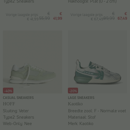
Type2:
Sneakers
Hakhoogte:
Plat (0 - 2 cm)
€
€
€
€
Vorige laagste prijs:
Vorige laagste prijs:
55,99
41,99
89,99
67,49
€ 41,99
€ 67,49
-40%
-20%
CASUAL SNEAKERS
LAGE SNEAKERS
HOFF
Kaotiko
Sluiting:
Veter
Breedte zool:
F - Normale voet
Type2:
Sneakers
Materiaal:
Stof
Web-Only:
Nee
Merk:
Kaotiko