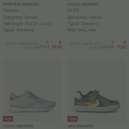
SPORTIEVE SNEAKERS
CASUAL SNEAKERS
Diadora
HOFF
Doelgroep:
Dames
Doelgroep:
Dames
Hakhoogte:
Plat (0 - 2 cm)
Type2:
Sneakers
Type2:
Sneakers
Web-Only:
Nee
€
€
€
€
Vorige laagste prijs:
Vorige laagste prijs:
79,99
39,99
130,00
71,50
€ 39,99
€ 71,50
-40%
-30%
CASUAL SNEAKERS
LAGE SNEAKERS