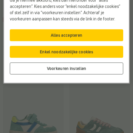
accepteren”. Kies anders voor “enkel noodzakelijke cookies”
of stel zelf in via “voorkeuren instellen”. Achteraf je
voorkeuren aanpassen kan steeds via de link in de footer.
-30%
-35%
LAGE SNEAKERS
LAGE SNEAKERS
Satorisan
Milo & Mila
Alles accepteren
Breedte zool:
F - Normale voet
Merk:
Milo & Mila
Geschikt voor steunzolen:
Ja
Type2:
Sneakers
Enkel noodzakelijke cookies
Sluiting:
Veter
Web-Only:
Nee
€
€
€
€
Vorige laagste
Vorige laagste prijs:
Voorkeuren instellen
200,00
140,00
49,99
32,49
prijs: € 140,00
€ 32,49