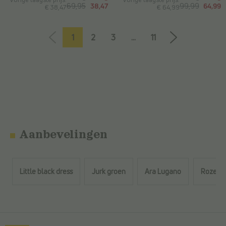
69,95
38,47
99,99
64,99
€ 38,47
€ 64,99
1
2
3
...
11
Aanbevelingen
Little black dress
Jurk groen
Ara Lugano
Roze sc
Terug naar de hoofdinhoud