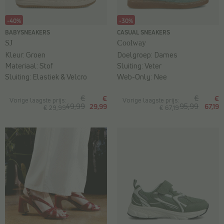
-40%
-30%
BABYSNEAKERS
CASUAL SNEAKERS
SJ
Coolway
Kleur:
Groen
Doelgroep:
Dames
Materiaal:
Stof
Sluiting:
Veter
Sluiting:
Elastiek & Velcro
Web-Only:
Nee
€
€
€
€
Vorige laagste prijs:
Vorige laagste prijs:
49,99
29,99
95,99
67,19
€ 29,99
€ 67,19