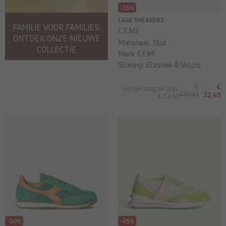
-35%
LAGE SNEAKERS
FAMILIE VOOR FAMILIES:
CEMI
ONTDEK ONZE NIEUWE
Materiaal:
Stof
COLLECTIE
Merk:
CEMI
Sluiting:
Elastiek & Velcro
€
€
Vorige laagste prijs:
49,99
32,49
€ 32,49
-50%
-45%