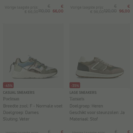
€
€
€
€
Vorige laagste prijs:
Vorige laagste prijs:
110,00
66,00
120,00
96,00
€ 66,00
€ 96,00
-45%
-35%
CASUAL SNEAKERS
LAGE SNEAKERS
Poelman
Tamaris
Breedte zool:
F - Normale voet
Doelgroep:
Heren
Doelgroep:
Dames
Geschikt voor steunzolen:
Ja
Sluiting:
Veter
Materiaal:
Stof
€
€
€
€
Vorige laagste prijs:
Vorige laagste prijs: