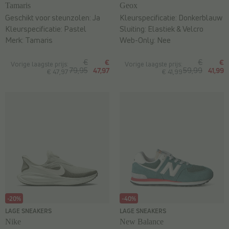
Tamaris
Geox
Geschikt voor steunzolen:
Ja
Kleurspecificatie:
Donkerblauw
Kleurspecificatie:
Pastel
Sluiting:
Elastiek & Velcro
Merk:
Tamaris
Web-Only:
Nee
€
€
€
€
Vorige laagste prijs:
Vorige laagste prijs:
79,95
47,97
59,99
41,99
€ 47,97
€ 41,99
-20%
-40%
LAGE SNEAKERS
LAGE SNEAKERS
Nike
New Balance