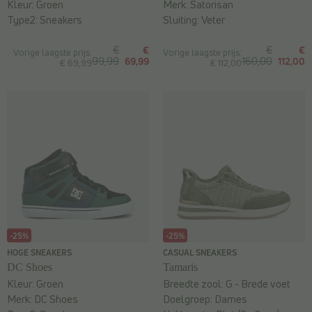
Kleur:
Groen
Merk:
Satorisan
Type2:
Sneakers
Sluiting:
Veter
€
€
€
€
Vorige laagste prijs:
Vorige laagste prijs:
99,99
69,99
160,00
112,00
€ 69,99
€ 112,00
-25%
-25%
HOGE SNEAKERS
CASUAL SNEAKERS
DC Shoes
Tamaris
Kleur:
Groen
Breedte zool:
G - Brede voet
Merk:
DC Shoes
Doelgroep:
Dames