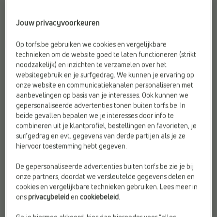
Jouw privacyvoorkeuren
Op torfs.be gebruiken we cookies en vergelijkbare
-30%
-50%
technieken om de website goed te laten functioneren (strikt
CASUAL SNEAKERS
LAGE SNEAKERS
noodzakelijk) en inzichten te verzamelen over het
Mephisto
Milo & Mila
websitegebruik en je surfgedrag. We kunnen je ervaring op
Geschikt voor steunzolen:
Ja
Sluiting:
Elastiek & Velcro
onze website en communicatiekanalen personaliseren met
Materiaal:
Stof
Type2:
Sneakers
aanbevelingen op basis van je interesses. Ook kunnen we
Type2:
Sneakers
Web-Only:
Nee
gepersonaliseerde advertenties tonen buiten torfs.be. In
beide gevallen bepalen we je interesses door info te
€
€
€
€
Vorige laagste
Vorige laagste prijs:
combineren uit je klantprofiel, bestellingen en favorieten, je
215,00
150,50
49,99
25,00
prijs: € 150,50
€ 25,00
surfgedrag en evt. gegevens van derde partijen als je ze
hiervoor toestemming hebt gegeven.
De gepersonaliseerde advertenties buiten torfs.be zie je bij
onze partners, doordat we versleutelde gegevens delen en
cookies en vergelijkbare technieken gebruiken. Lees meer in
ons
privacybeleid
en
cookiebeleid
.
Ga je hiermee akkoord, kies dan hieronder voor “alles