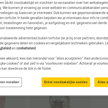
en (strikt noodzakelijk) en inzichten te verzamelen over het websitegebr
g. We kunnen je ervaring op onze website en communicatiekanalen pers
velingen op basis van je interesses. Ook kunnen we gepersonaliseerde 
en torfs.be. In beide gevallen bepalen we je interesses door info te comb
el, bestellingen en favorieten, je surfgedrag en evt. gegevens van derde 
rvoor toestemming hebt gegeven.
naliseerde advertenties buiten torfs.be zie je bij onze partners, doorda
lde gegevens delen en cookies en vergelijkbare technieken gebruiken. L
cybeleid
en
cookiebeleid
.
mee akkoord, kies dan hieronder voor “alles accepteren”. Kies anders voo
jke cookies” of stel zelf in via “voorkeuren instellen”. Achteraf je voork
kan steeds via de link in de footer.
ren instellen
Enkel noodzakelijke cookies
Alles 
Maa