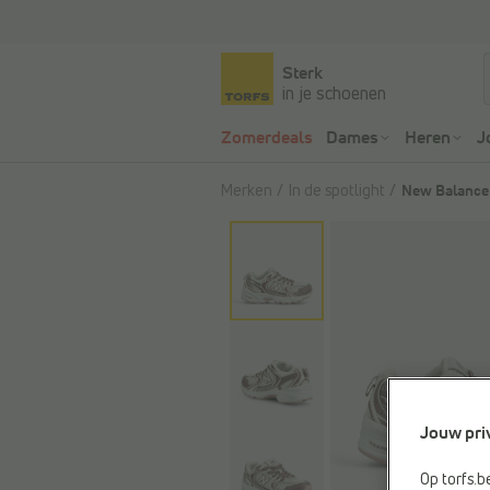
Sterk
in je schoenen
Zomerdeals
Dames
Heren
J
Merken
In de spotlight
New Balance
Jouw pri
Op torfs.b