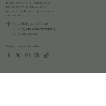
nieuwsbrieven en informatie over
kortingsacties. Je kan jou op elk
moment uitschrijven of je voorkeuren
aanpassen.
Vervolledig
je profiel
en
ontvang
een leuke verrassing
op je verjaardag!
Volg onze social media