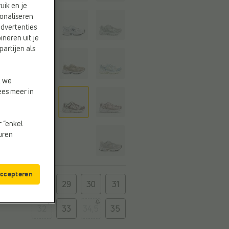
uik en je
onaliseren
advertenties
ineren uit je
partijen als
t we
ees meer in
r “enkel
euren
accepteren
t
28
29
30
31
32
33
34,5
35