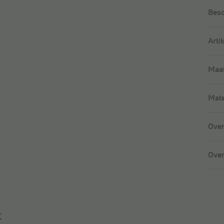
Besc
Arti
Maat
Mate
Over
Over
k