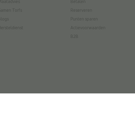
Maatadvies
Betalen
Samen Torfs
Reserveren
Blogs
Punten sparen
Hersteldienst
Actievoorwaarden
B2B
ctievoorwaarden
|
Wedstrijdvoorwaarden