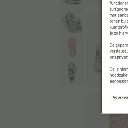
functioner
surfgedra
met aanbe
tonen buit
klantprofi
je ze hie
De geperso
versleute
ons
priva
Ga je hier
noodzakeli
aanpassen 
Voorkeu