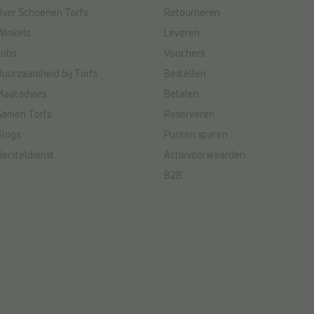
Over Schoenen Torfs
Retourneren
Winkels
Leveren
Jobs
Vouchers
Duurzaamheid bij Torfs
Bestellen
Maatadvies
Betalen
Samen Torfs
Reserveren
Blogs
Punten sparen
Hersteldienst
Actievoorwaarden
B2B