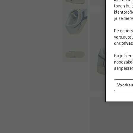
met aanbe
tonen buit
klantprofi
je ze hie
De geperso
versleute
ons
priva
Ga je hier
noodzakeli
aanpassen 
Voorkeu