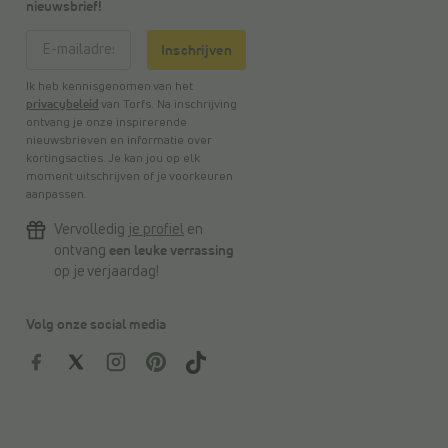
nieuwsbrief!
Inschrijven
Ik heb kennisgenomen van het
privacybeleid
van Torfs. Na inschrijving
ontvang je onze inspirerende
nieuwsbrieven en informatie over
kortingsacties. Je kan jou op elk
moment uitschrijven of je voorkeuren
aanpassen.
Vervolledig
je profiel
en
ontvang
een leuke verrassing
op je verjaardag!
Volg onze social media