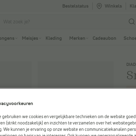
Bestelstatus
Winkels
Kl
Ga naar Zoeken
Ga naar Hoofdmenu
ongens
Meisjes
Kleding
Merken
Cadeaubon
Schoe
DIA
S
Web
€ 
vacyvoorkeuren
e gebruiken we cookies en vergelijkbare technieken om de website goed 
Kleu
en (strikt noodzakelijk) en inzichten te verzamelen over het websitegebr
Wit
g. We kunnen je ervaring op onze website en communicatiekanalen pers