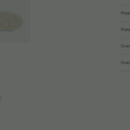
Maat
Mate
Over
Over
k