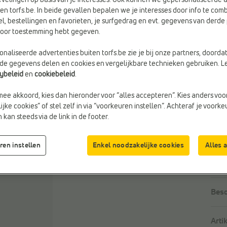
velingen op basis van je interesses. Ook kunnen we gepersonaliseerde 
en torfs.be. In beide gevallen bepalen we je interesses door info te comb
el, bestellingen en favorieten, je surfgedrag en evt. gegevens van derde 
Maa
rvoor toestemming hebt gegeven.
naliseerde advertenties buiten torfs.be zie je bij onze partners, doorda
lde gegevens delen en cookies en vergelijkbare technieken gebruiken. L
cybeleid
en
cookiebeleid
.
mee akkoord, kies dan hieronder voor “alles accepteren”. Kies anders voo
jke cookies” of stel zelf in via “voorkeuren instellen”. Achteraf je voork
kan steeds via de link in de footer.
ret
ren instellen
Enkel noodzakelijke cookies
Alles 
Besc
Arti