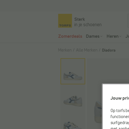
Sterk
in je schoenen
Zomerdeals
Dames
Heren
J
Merken
Alle Merken
Diadora
Jouw pri
Op torfs.b
functioner
surfgedra