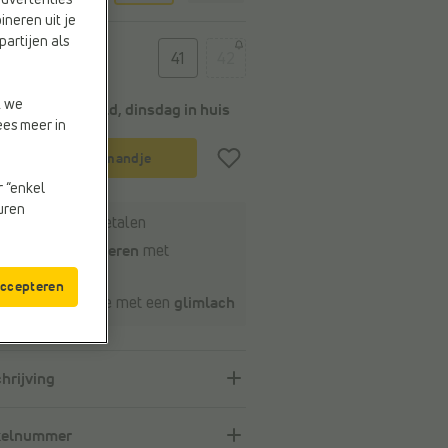
advertenties
ineren uit je
partijen als
t
41
42
t we
Voor 22u besteld, dinsdag in huis
ees meer in
In winkelmandje
r “enkel
euren
Veilig online betalen
Gratis retourneren
met
ourlabel
accepteren
Klantenservice met een
glimlach
hrijving
kelnummer