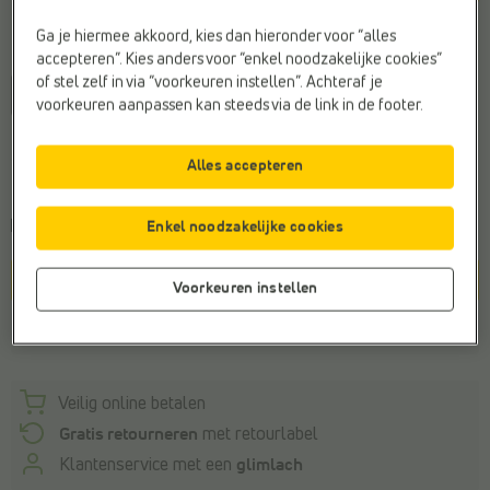
Ga je hiermee akkoord, kies dan hieronder voor “alles
Maat
accepteren”. Kies anders voor “enkel noodzakelijke cookies”
of stel zelf in via “voorkeuren instellen”. Achteraf je
36
36,5
37
38
38,5
42
voorkeuren aanpassen kan steeds via de link in de footer.
Algemeen maatadvies
Alles accepteren
Bestel je gebruikelijke maat
Kies een maat om de
leveringstermijn
te zien
Enkel noodzakelijke cookies
In winkelmandje
Voorkeuren instellen
Winkelvoorraad
Veilig online betalen
Gratis retourneren
met retourlabel
Klantenservice met een
glimlach