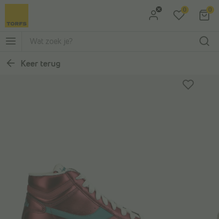
0
0
Ga naar Zoeken
Ga naar Hoofdmenu
Keer terug