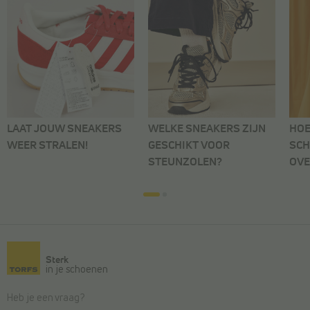
LAAT JOUW SNEAKERS
WELKE SNEAKERS ZIJN
HOE
WEER STRALEN!
GESCHIKT VOOR
SCH
STEUNZOLEN?
OVE
Sterk
in je schoenen
Heb je een vraag?