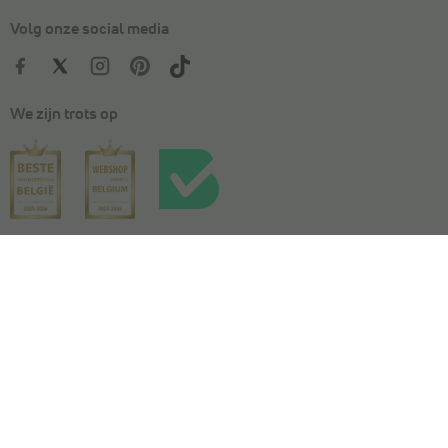
Volg onze social media
We zijn trots op
Kies je maat
In winkelmandje
Algemene voorwaarden
|
Privacy
|
Cookies
|
Actievoorwaarden
|
Wedstrijdvoorwaarden
|
Toegankelijkheidsverklaring
© Copyright 2026 Torfs. All Rights Reserved. NV L. TORFS -
Ondernemingsnummer BE 0404.054.092 - Afschrijverslaan 2, 9140 Temse