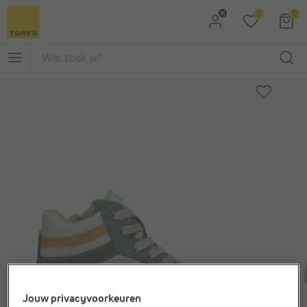
0
0
Ga naar Zoeken
Ga naar Hoofdmenu
Jouw privacyvoorkeuren