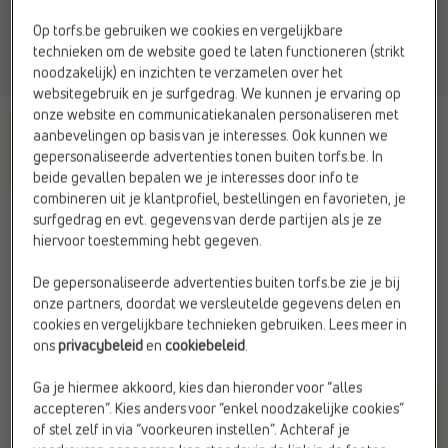
Op torfs.be gebruiken we cookies en vergelijkbare
technieken om de website goed te laten functioneren (strikt
noodzakelijk) en inzichten te verzamelen over het
websitegebruik en je surfgedrag. We kunnen je ervaring op
onze website en communicatiekanalen personaliseren met
aanbevelingen op basis van je interesses. Ook kunnen we
gepersonaliseerde advertenties tonen buiten torfs.be. In
beide gevallen bepalen we je interesses door info te
combineren uit je klantprofiel, bestellingen en favorieten, je
surfgedrag en evt. gegevens van derde partijen als je ze
MILO & MILA
hiervoor toestemming hebt gegeven.
Sneakers beige
De gepersonaliseerde advertenties buiten torfs.be zie je bij
C
l
prijsje
onze partners, doordat we versleutelde gegevens delen en
cookies en vergelijkbare technieken gebruiken. Lees meer in
€ 59,95
ons
privacybeleid
en
cookiebeleid
.
Ga je hiermee akkoord, kies dan hieronder voor “alles
Kleur
accepteren”. Kies anders voor “enkel noodzakelijke cookies”
Beige
of stel zelf in via “voorkeuren instellen”. Achteraf je