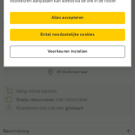
voorkeuren aanpassen kan steeds via de link in de footer.
Maat
Alles accepteren
29
30
31
32
33
34
35
36
Enkel noodzakelijke cookies
Voor 22u besteld, maandag in huis
Voorkeuren instellen
In winkelmandje
Winkelvoorraad
Veilig online betalen
Gratis retourneren
met retourlabel
Klantenservice met een
glimlach
Beschrijving