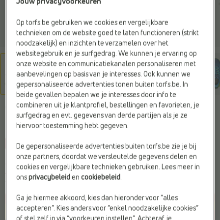
Jouw privacyvoorkeuren
Op torfs.be gebruiken we cookies en vergelijkbare
technieken om de website goed te laten functioneren (strikt
noodzakelijk) en inzichten te verzamelen over het
websitegebruik en je surfgedrag. We kunnen je ervaring op
onze website en communicatiekanalen personaliseren met
aanbevelingen op basis van je interesses. Ook kunnen we
gepersonaliseerde advertenties tonen buiten torfs.be. In
beide gevallen bepalen we je interesses door info te
combineren uit je klantprofiel, bestellingen en favorieten, je
GEOX
surfgedrag en evt. gegevens van derde partijen als je ze
Sneakers blauw
hiervoor toestemming hebt gegeven.
-30%
C
l
prijsje
De gepersonaliseerde advertenties buiten torfs.be zie je bij
onze partners, doordat we versleutelde gegevens delen en
Je bespaart
€ 19,80
cookies en vergelijkbare technieken gebruiken. Lees meer in
€ 46,19
€ 65,99
ons
privacybeleid
en
cookiebeleid
.
Vorige laagste prijs:
€ 46,19
Ga je hiermee akkoord, kies dan hieronder voor “alles
accepteren”. Kies anders voor “enkel noodzakelijke cookies”
of stel zelf in via “voorkeuren instellen”. Achteraf je