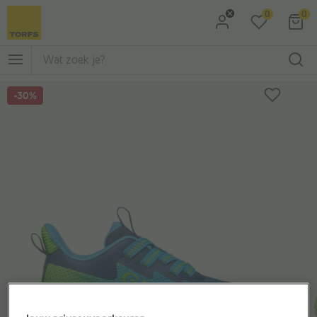
0
0
Ga naar Zoeken
Ga naar Hoofdmenu
-30%