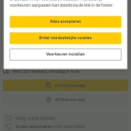
voorkeuren aanpassen kan steeds via de link in de footer.
Kleur
Blauw
Alles accepteren
Enkel noodzakelijke cookies
Maat
30
31
32
33
34
35
36
Voorkeuren instellen
Voor 22u besteld, dinsdag in huis
In winkelmandje
Winkelvoorraad
Veilig online betalen
Gratis retourneren
met retourlabel