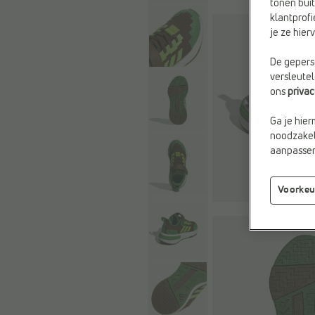
tonen buit
klantprofi
je ze hie
De geperso
versleute
ons
priva
Ga je hier
noodzakeli
aanpassen 
Voorkeu