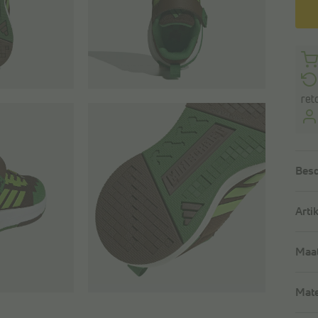
ret
Besc
Arti
Maat
Mate