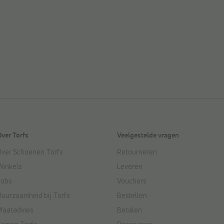
Over Torfs
Veelgestelde vragen
Over Schoenen Torfs
Retourneren
Winkels
Leveren
Jobs
Vouchers
Duurzaamheid bij Torfs
Bestellen
Maatadvies
Betalen