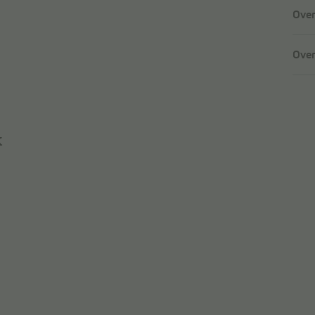
Over
Over
k