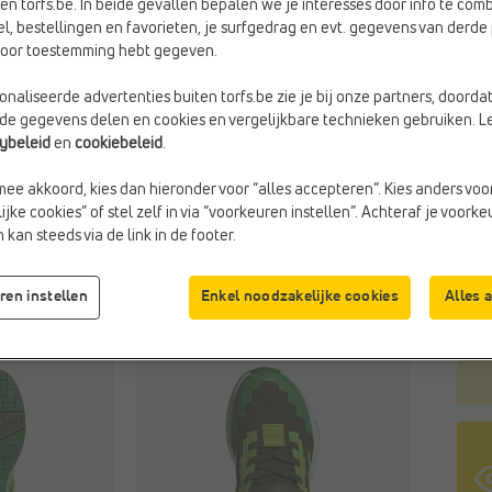
en torfs.be. In beide gevallen bepalen we je interesses door info te comb
el, bestellingen en favorieten, je surfgedrag en evt. gegevens van derde 
rvoor toestemming hebt gegeven.
Kleu
naliseerde advertenties buiten torfs.be zie je bij onze partners, doorda
aubu
lde gegevens delen en cookies en vergelijkbare technieken gebruiken. L
semi 
cybeleid
en
cookiebeleid
.
ar g
n/ ft
mee akkoord, kies dan hieronder voor “alles accepteren”. Kies anders voo
whit
jke cookies” of stel zelf in via “voorkeuren instellen”. Achteraf je voork
kan steeds via de link in de footer.
Maa
ren instellen
Enkel noodzakelijke cookies
Alles 