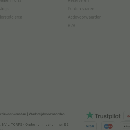
Samen Torfs
Reserveren
Blogs
Punten sparen
Hersteldienst
Actievoorwaarden
B2B
ctievoorwaarden
|
Wedstrijdvoorwaarden
ved. NV L. TORFS - Ondernemingsnummer BE
mse