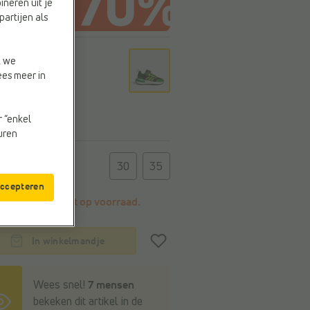
ineren uit je
partijen als
r
t we
rn/
ees meer in
sol
ree
wr
r “enkel
e
euren
t
30
35
accepteren
Deze maat is niet op voorraad.
In winkelmandje
Wees snel!
7 mensen
bekeken dit artikel in de