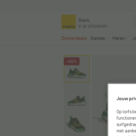
Sterk
in je schoenen
Zomerdeals
Dames
Heren
J
-40%
Jouw pri
Op torfs.b
functioner
surfgedra
met aanbe