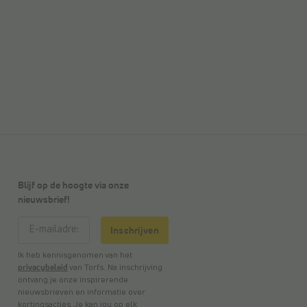
Blijf op de hoogte via onze
nieuwsbrief!
Inschrijven
Ik heb kennisgenomen van het
privacybeleid
van Torfs. Na inschrijving
ontvang je onze inspirerende
nieuwsbrieven en informatie over
kortingsacties. Je kan jou op elk