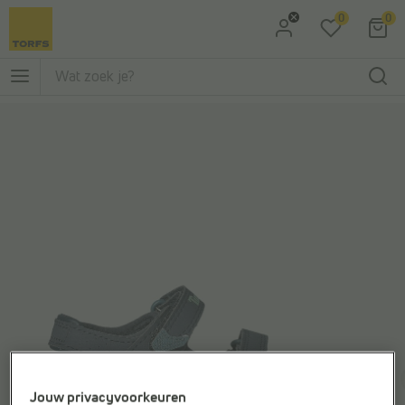
0
0
Ga naar Zoeken
Ga naar Hoofdmenu
Jouw privacyvoorkeuren