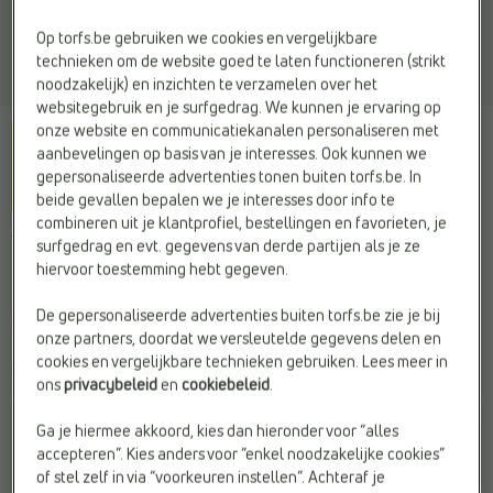
Op torfs.be gebruiken we cookies en vergelijkbare
technieken om de website goed te laten functioneren (strikt
noodzakelijk) en inzichten te verzamelen over het
websitegebruik en je surfgedrag. We kunnen je ervaring op
onze website en communicatiekanalen personaliseren met
aanbevelingen op basis van je interesses. Ook kunnen we
gepersonaliseerde advertenties tonen buiten torfs.be. In
beide gevallen bepalen we je interesses door info te
combineren uit je klantprofiel, bestellingen en favorieten, je
TIMBERLAND
surfgedrag en evt. gegevens van derde partijen als je ze
Sandalen blauw
hiervoor toestemming hebt gegeven.
De gepersonaliseerde advertenties buiten torfs.be zie je bij
C
l
prijsje
onze partners, doordat we versleutelde gegevens delen en
cookies en vergelijkbare technieken gebruiken. Lees meer in
€ 45,95
ons
privacybeleid
en
cookiebeleid
.
Ga je hiermee akkoord, kies dan hieronder voor “alles
Kleur
accepteren”. Kies anders voor “enkel noodzakelijke cookies”
of stel zelf in via “voorkeuren instellen”. Achteraf je