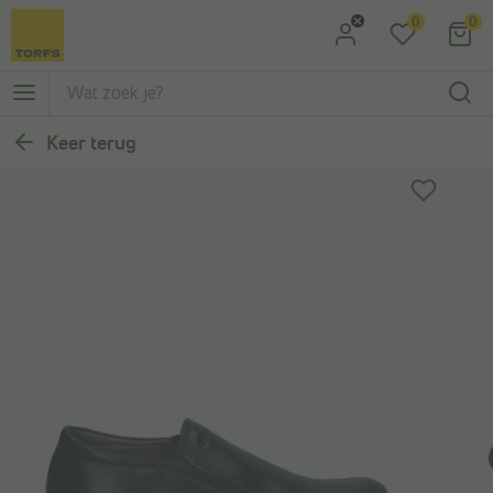
0
0
Ga naar Zoeken
Ga naar Hoofdmenu
Keer terug