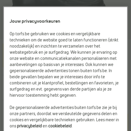
Jouw privacyvoorkeuren
Op torfs.be gebruiken we cookies en vergelijkbare
technieken om de website goed te laten functioneren (strikt
noodzakelijk) en inzichten te verzamelen over het
websitegebruik en je surfgedrag. We kunnen je ervaring op
onze website en communicatiekanalen personaliseren met
aanbevelingen op basis van je interesses. Ook kunnen we
gepersonaliseerde advertenties tonen buiten torfs.be. In
GEOX
beide gevallen bepalen we je interesses door info te
Instappers zwart
combineren uit je klantprofiel, bestellingen en favorieten, je
surfgedrag en evt. gegevens van derde partijen als je ze
hiervoor toestemming hebt gegeven.
€ 75,95
De gepersonaliseerde advertenties buiten torfs.be zie je bij
onze partners, doordat we versleutelde gegevens delen en
Kleur
cookies en vergelijkbare technieken gebruiken. Lees meer in
Zwart
ons
privacybeleid
en
cookiebeleid
.