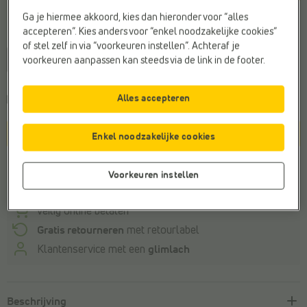
Ga je hiermee akkoord, kies dan hieronder voor “alles
Maat
accepteren”. Kies anders voor “enkel noodzakelijke cookies”
of stel zelf in via “voorkeuren instellen”. Achteraf je
31
32
34
35
36
41
voorkeuren aanpassen kan steeds via de link in de footer.
Alles accepteren
Kies een maat om de
leveringstermijn
te zien
In winkelmandje
Enkel noodzakelijke cookies
Winkelvoorraad
Voorkeuren instellen
Veilig online betalen
Gratis retourneren
met retourlabel
Klantenservice met een
glimlach
Beschrijving