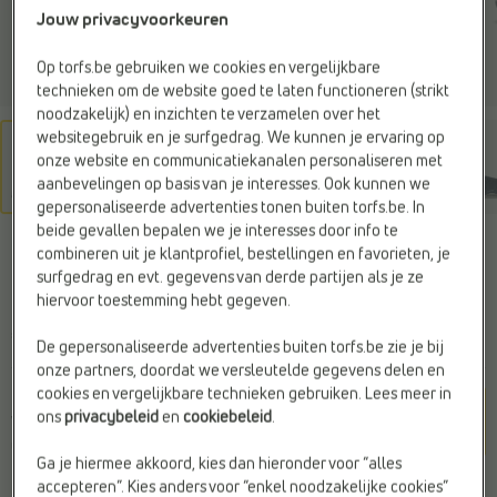
Jouw privacyvoorkeuren
Op torfs.be gebruiken we cookies en vergelijkbare
technieken om de website goed te laten functioneren (strikt
noodzakelijk) en inzichten te verzamelen over het
websitegebruik en je surfgedrag. We kunnen je ervaring op
onze website en communicatiekanalen personaliseren met
aanbevelingen op basis van je interesses. Ook kunnen we
gepersonaliseerde advertenties tonen buiten torfs.be. In
beide gevallen bepalen we je interesses door info te
NIKE
combineren uit je klantprofiel, bestellingen en favorieten, je
Sneakers wit
surfgedrag en evt. gegevens van derde partijen als je ze
hiervoor toestemming hebt gegeven.
€ 89,99
De gepersonaliseerde advertenties buiten torfs.be zie je bij
onze partners, doordat we versleutelde gegevens delen en
cookies en vergelijkbare technieken gebruiken. Lees meer in
Kleur
ons
privacybeleid
en
cookiebeleid
.
White/Midnight Nav
y
Ga je hiermee akkoord, kies dan hieronder voor “alles
accepteren”. Kies anders voor “enkel noodzakelijke cookies”