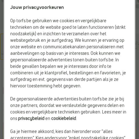
Jouw privacyvoorkeuren
Op torfs.be gebruiken we cookies en vergelijkbare
technieken om de website goed te laten functioneren (strikt
noodzakelijk) en inzichten te verzamelen over het
websitegebruik en je surfgedrag. We kunnen je ervaring op
onze website en communicatiekanalen personaliseren met
aanbevelingen op basis van je interesses. Ook kunnen we
gepersonaliseerde advertenties tonen buiten torfs.be. In
beide gevallen bepalen we je interesses door info te
ADIDAS
combineren uit je klantprofiel, bestellingen en favorieten, je
Sneakers wit
surfgedrag en evt. gegevens van derde partijen als je ze
hiervoor toestemming hebt gegeven.
-10%
De gepersonaliseerde advertenties buiten torfs.be zie je bij
Je bespaart
€ 9,-
onze partners, doordat we versleutelde gegevens delen en
€ 80,99
€ 89,99
cookies en vergelijkbare technieken gebruiken. Lees meer in
Vorige laagste prijs:
€ 80,99
ons
privacybeleid
en
cookiebeleid
.
Ga je hiermee akkoord, kies dan hieronder voor “alles
accepteren”. Kies anders voor “enkel noodzakelijke cookies”