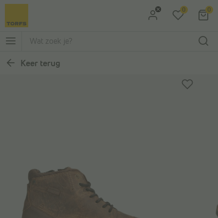
0
0
Ga naar Zoeken
Ga naar Hoofdmenu
Keer terug