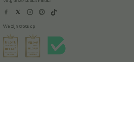
Volg onze social media
We zijn trots op
Kies je maat
In winkelmandje
Algemene voorwaarden
|
Privacy
|
Cookies
|
Actievoorwaarden
|
Wedstrijdvoorwaarden
|
Toegankelijkheidsverklaring
© Copyright 2026 Torfs. All Rights Reserved. NV L. TORFS -
Ondernemingsnummer BE 0404.054.092 - Afschrijverslaan 2, 9140 Temse
This site is protected by reCAPTCHA and the Google
Privacy Policy
and
Terms