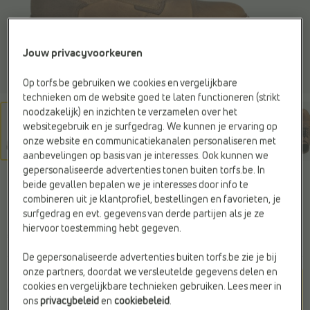
Jouw privacyvoorkeuren
Op torfs.be gebruiken we cookies en vergelijkbare
technieken om de website goed te laten functioneren (strikt
noodzakelijk) en inzichten te verzamelen over het
websitegebruik en je surfgedrag. We kunnen je ervaring op
onze website en communicatiekanalen personaliseren met
aanbevelingen op basis van je interesses. Ook kunnen we
gepersonaliseerde advertenties tonen buiten torfs.be. In
BUFFLOX
beide gevallen bepalen we je interesses door info te
Geklede schoenen cognac
combineren uit je klantprofiel, bestellingen en favorieten, je
surfgedrag en evt. gegevens van derde partijen als je ze
hiervoor toestemming hebt gegeven.
€ 120,-
De gepersonaliseerde advertenties buiten torfs.be zie je bij
onze partners, doordat we versleutelde gegevens delen en
Kleur
cookies en vergelijkbare technieken gebruiken. Lees meer in
Cognac
ons
privacybeleid
en
cookiebeleid
.