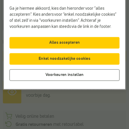
Ga je hiermee akkoord, kies dan hieronder voor “alles
Maat
accepteren”. Kies anders voor “enkel noodzakelijke cookies”
of stel zelf in via “voorkeuren instellen”. Achteraf je
40
41
42
43
44
45
46
voorkeuren aanpassen kan steeds via de link in de footer.
Kies een maat om de
leveringstermijn
te zien
Alles accepteren
In winkelmandje
Enkel noodzakelijke cookies
Winkelvoorraad
Voorkeuren instellen
Wees snel!
7 mensen
bekeken dit artikel in de
voorbije dag.
Veilig online betalen
Gratis retourneren
met retourlabel