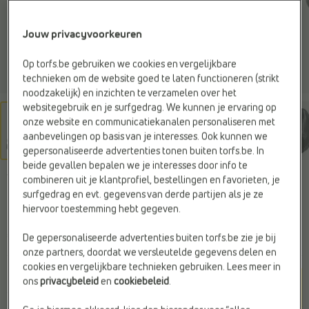
Jouw privacyvoorkeuren
Op torfs.be gebruiken we cookies en vergelijkbare
technieken om de website goed te laten functioneren (strikt
noodzakelijk) en inzichten te verzamelen over het
websitegebruik en je surfgedrag. We kunnen je ervaring op
onze website en communicatiekanalen personaliseren met
aanbevelingen op basis van je interesses. Ook kunnen we
gepersonaliseerde advertenties tonen buiten torfs.be. In
beide gevallen bepalen we je interesses door info te
TAMARIS
combineren uit je klantprofiel, bestellingen en favorieten, je
Chelsea boots zwart
surfgedrag en evt. gegevens van derde partijen als je ze
hiervoor toestemming hebt gegeven.
€ 99,99
De gepersonaliseerde advertenties buiten torfs.be zie je bij
onze partners, doordat we versleutelde gegevens delen en
cookies en vergelijkbare technieken gebruiken. Lees meer in
Kleur
ons
privacybeleid
en
cookiebeleid
.
Zwart