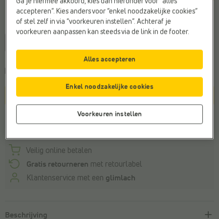
Ga je hiermee akkoord, kies dan hieronder voor “alles
accepteren”. Kies anders voor “enkel noodzakelijke cookies”
of stel zelf in via “voorkeuren instellen”. Achteraf je
Maat
voorkeuren aanpassen kan steeds via de link in de footer.
40
41
42
43
44
45
46
Alles accepteren
Kies een maat om de
leveringstermijn
te zien
Enkel noodzakelijke cookies
In winkelmandje
Voorkeuren instellen
Winkelvoorraad
Veilig online betalen
Gratis retourneren
met retourlabel
Klantenservice met een
glimlach
Beschrijving