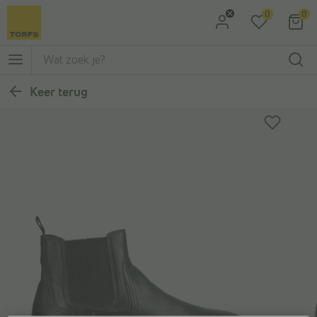
0
0
Ga naar Zoeken
Ga naar Hoofdmenu
Keer terug