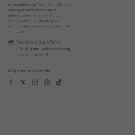
privacybeleid
van Torfs. Na inschrijving
ontvang je onze inspirerende
nieuwsbrieven en informatie over
kortingsacties. Je kan jou op elk
moment uitschrijven of je voorkeuren
aanpassen.
Vervolledig
je profiel
en
ontvang
een leuke verrassing
op je verjaardag!
Volg onze social media