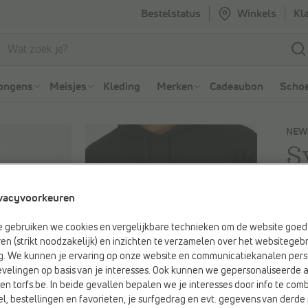
Bestelstatus
Winkels
Kl
Ga naar Zoeken
Ga naar Hoofdmenu
ongens
Meisjes
Kleding
Merken
Cadeaubon
Schoe
NEW
S
€ 
vacyvoorkeuren
e gebruiken we cookies en vergelijkbare technieken om de website goed 
Kleu
en (strikt noodzakelijk) en inzichten te verzamelen over het websitegebr
Zwar
g. We kunnen je ervaring op onze website en communicatiekanalen pers
velingen op basis van je interesses. Ook kunnen we gepersonaliseerde 
en torfs.be. In beide gevallen bepalen we je interesses door info te comb
el, bestellingen en favorieten, je surfgedrag en evt. gegevens van derde 
Maa