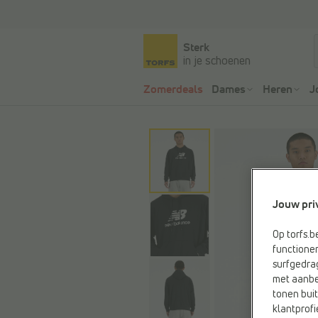
Sterk
in je schoenen
Zomerdeals
Dames
Heren
J
Jouw pri
Op torfs.b
functioner
surfgedra
met aanbe
tonen buit
klantprofi