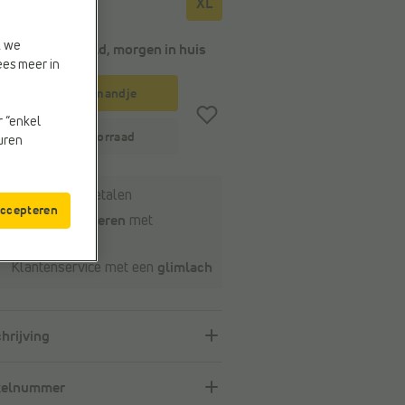
XL
t we
Voor 22u besteld, morgen in huis
ees meer in
In winkelmandje
r “enkel
Winkelvoorraad
euren
Veilig online betalen
accepteren
Gratis retourneren
met
ourlabel
Klantenservice met een
glimlach
hrijving
kelnummer