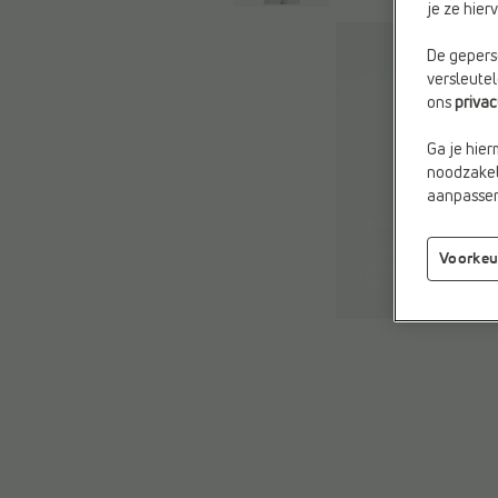
je ze hie
De geperso
versleute
ons
priva
Ga je hier
noodzakeli
aanpassen 
Voorkeu