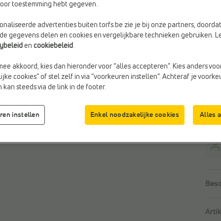
rvoor toestemming hebt gegeven.
naliseerde advertenties buiten torfs.be zie je bij onze partners, doorda
lde gegevens delen en cookies en vergelijkbare technieken gebruiken. L
cybeleid
en
cookiebeleid
.
mee akkoord, kies dan hieronder voor “alles accepteren”. Kies anders voo
jke cookies” of stel zelf in via “voorkeuren instellen”. Achteraf je voork
kan steeds via de link in de footer.
ren instellen
Enkel noodzakelijke cookies
Alles 
ret
Besc
Arti