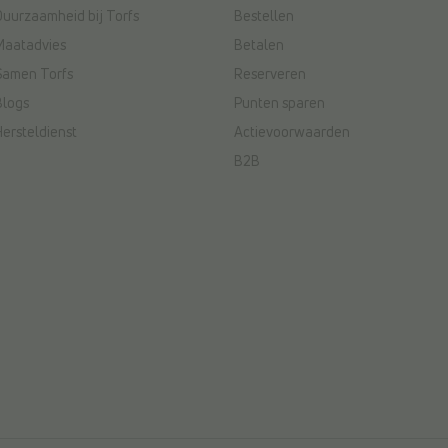
Duurzaamheid bij Torfs
Bestellen
Maatadvies
Betalen
Samen Torfs
Reserveren
Blogs
Punten sparen
Hersteldienst
Actievoorwaarden
B2B