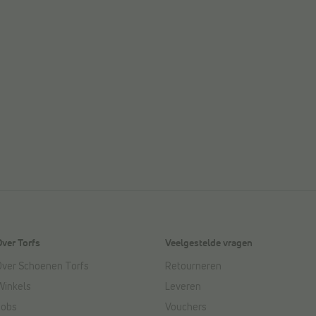
Over Torfs
Veelgestelde vragen
Over Schoenen Torfs
Retourneren
Winkels
Leveren
Jobs
Vouchers