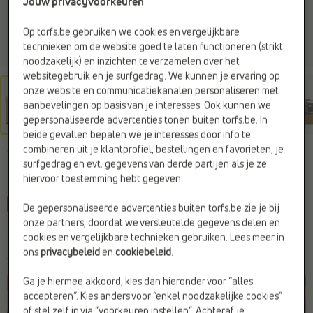
Jouw privacyvoorkeuren
Op torfs.be gebruiken we cookies en vergelijkbare
technieken om de website goed te laten functioneren (strikt
noodzakelijk) en inzichten te verzamelen over het
websitegebruik en je surfgedrag. We kunnen je ervaring op
onze website en communicatiekanalen personaliseren met
aanbevelingen op basis van je interesses. Ook kunnen we
gepersonaliseerde advertenties tonen buiten torfs.be. In
beide gevallen bepalen we je interesses door info te
combineren uit je klantprofiel, bestellingen en favorieten, je
VIA BORGO
surfgedrag en evt. gegevens van derde partijen als je ze
Kaartenhouder cognac
hiervoor toestemming hebt gegeven.
-10%
De gepersonaliseerde advertenties buiten torfs.be zie je bij
onze partners, doordat we versleutelde gegevens delen en
Je bespaart
€ 5,-
cookies en vergelijkbare technieken gebruiken. Lees meer in
€ 44,95
€ 49,95
ons
privacybeleid
en
cookiebeleid
.
Vorige laagste prijs:
€ 44,95
Ga je hiermee akkoord, kies dan hieronder voor “alles
accepteren”. Kies anders voor “enkel noodzakelijke cookies”
of stel zelf in via “voorkeuren instellen”. Achteraf je