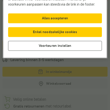
voorkeuren aanpassen kan steeds via de link in de footer.
Kleur
Cognac
Alles accepteren
Enkel noodzakelijke cookies
Maat
85
95
105
Voorkeuren instellen
Levering binnen
3-5 werkdagen
In winkelmandje
Winkelvoorraad
Veilig online betalen
Gratis retourneren
met retourlabel