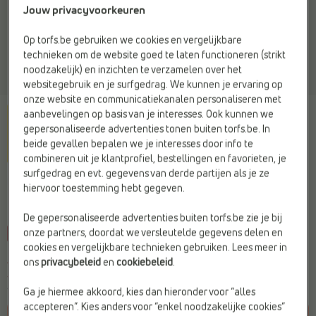
Jouw privacyvoorkeuren
Op torfs.be gebruiken we cookies en vergelijkbare
technieken om de website goed te laten functioneren (strikt
noodzakelijk) en inzichten te verzamelen over het
websitegebruik en je surfgedrag. We kunnen je ervaring op
onze website en communicatiekanalen personaliseren met
aanbevelingen op basis van je interesses. Ook kunnen we
gepersonaliseerde advertenties tonen buiten torfs.be. In
beide gevallen bepalen we je interesses door info te
combineren uit je klantprofiel, bestellingen en favorieten, je
surfgedrag en evt. gegevens van derde partijen als je ze
MARCO TOZZI
hiervoor toestemming hebt gegeven.
Shopper beige
De gepersonaliseerde advertenties buiten torfs.be zie je bij
onze partners, doordat we versleutelde gegevens delen en
-20%
cookies en vergelijkbare technieken gebruiken. Lees meer in
Je bespaart
€ 13,99
ons
privacybeleid
en
cookiebeleid
.
€ 55,96
€ 69,95
Vorige laagste prijs:
€ 55,96
Ga je hiermee akkoord, kies dan hieronder voor “alles
accepteren”. Kies anders voor “enkel noodzakelijke cookies”