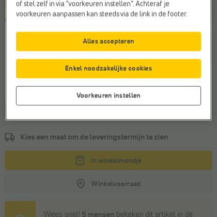
of stel zelf in via “voorkeuren instellen”. Achteraf je
voorkeuren aanpassen kan steeds via de link in de footer.
Alles accepteren
Kleur
Beige
Enkel noodzakelijke cookies
Maat
Voorkeuren instellen
1size
Kies een maat om de
leveringstermijn
te zien
In winkelmandje
Winkelvoorraad
Wees snel!
5 mensen
bekeken dit artikel in de