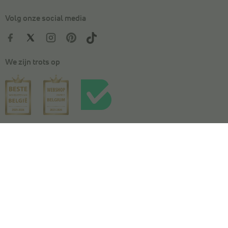
Volg onze social media
We zijn trots op
Kies je maat
In winkelmandje
Algemene voorwaarden
|
Privacy
|
Cookies
|
Actievoorwaarden
|
Wedstrijdvoorwaarden
|
Toegankelijkheidsverklaring
© Copyright 2026 Torfs. All Rights Reserved. NV L. TORFS -
Ondernemingsnummer BE 0404.054.092 - Afschrijverslaan 2, 9140 Temse