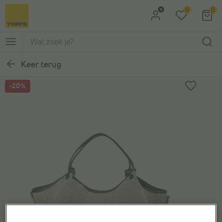
0
0
Ga naar Zoeken
Ga naar Hoofdmenu
Keer terug
-20%