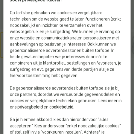
Jouw privacyvoorkeuren
Op torfs.be gebruiken we cookies en vergelijkbare
technieken om de website goed te laten functioneren (strikt
noodzakelijk) en inzichten te verzamelen over het
websitegebruik en je surfgedrag. We kunnen je ervaring op
onze website en communicatiekanalen personaliseren met
aanbevelingen op basis van je interesses. Ook kunnen we
gepersonaliseerde advertenties tonen buiten torfs.be. In
beide gevallen bepalen we je interesses door info te
combineren uit je klantprofiel, bestellingen en favorieten, je
NIKE
surfgedrag en evt. gegevens van derde partijen als je ze
Sneakers wit
hiervoor toestemming hebt gegeven.
De gepersonaliseerde advertenties buiten torfs.be zie je bij
€ 99,99
onze partners, doordat we versleutelde gegevens delen en
cookies en vergelijkbare technieken gebruiken. Lees meer in
ons
privacybeleid
en
cookiebeleid
.
Kleur
White/ Metallic Silve
Ga je hiermee akkoord, kies dan hieronder voor “alles
r/ Pure Platinum
accepteren”. Kies anders voor “enkel noodzakelijke cookies”
of stel zelf in via “voorkeuren instellen”. Achteraf je