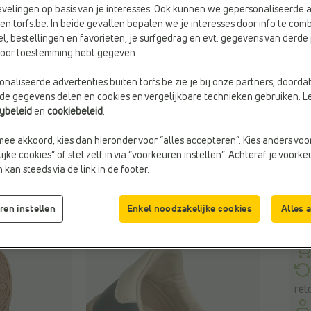
velingen op basis van je interesses. Ook kunnen we gepersonaliseerde 
en torfs.be. In beide gevallen bepalen we je interesses door info te comb
el, bestellingen en favorieten, je surfgedrag en evt. gegevens van derde 
Maa
rvoor toestemming hebt gegeven.
naliseerde advertenties buiten torfs.be zie je bij onze partners, doorda
lde gegevens delen en cookies en vergelijkbare technieken gebruiken. L
cybeleid
en
cookiebeleid
.
mee akkoord, kies dan hieronder voor “alles accepteren”. Kies anders voo
jke cookies” of stel zelf in via “voorkeuren instellen”. Achteraf je voork
kan steeds via de link in de footer.
ren instellen
Enkel noodzakelijke cookies
Alles 
ret