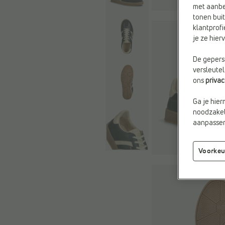
met aanbe
tonen buit
klantprofi
je ze hie
De geperso
versleute
ons
priva
Ga je hier
noodzakeli
aanpassen 
Voorkeu