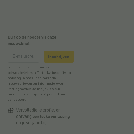
Blijf op de hoogte via onze
nieuwsbrief!
Inschrijven
Ik heb kennisgenomen van het
privacybeleid
van Torfs. Na inschrijving
ontvang je onze inspirerende
nieuwsbrieven en informatie over
kortingsacties. Je kan jou op elk
moment uitschrijven of je voorkeuren
aanpassen.
Vervolledig
je profiel
en
ontvang
een leuke verrassing
op je verjaardag!