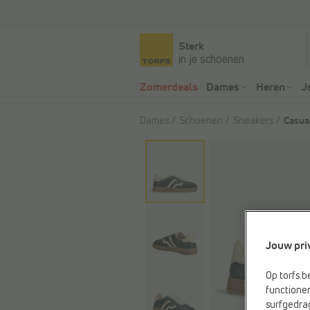
Sterk
in je schoenen
Zomerdeals
Dames
Heren
J
Dames
Schoenen
Sneakers
Casua
Jouw pri
Op torfs.b
functioner
surfgedra