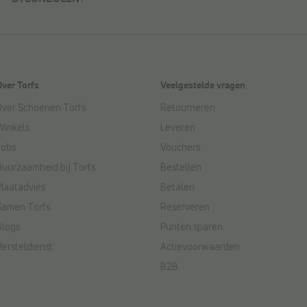
Over Torfs
Veelgestelde vragen
Over Schoenen Torfs
Retourneren
Winkels
Leveren
Jobs
Vouchers
Duurzaamheid bij Torfs
Bestellen
Maatadvies
Betalen
Samen Torfs
Reserveren
Blogs
Punten sparen
Hersteldienst
Actievoorwaarden
B2B