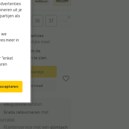
advertenties
ineren uit je
partijen als
t
36
37
40
t we
Algemeen maatadvies
ees meer in
Bestel je gebruikelijke maat
Kies een maat om de
leveringstermijn
te zien
r “enkel
euren
In winkelmandje
Winkelvoorraad
accepteren
Veilig online betalen
Gratis retourneren
met
ourlabel
Klantenservice met een
glimlach