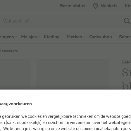
Bestelstatus
Winkels
Kl
Ga naar Zoeken
Ga naar Hoofdmenu
ongens
Meisjes
Kleding
Merken
Cadeaubon
Schoe
l sneakers
GAN
S
b
€ 
vacyvoorkeuren
e gebruiken we cookies en vergelijkbare technieken om de website goed 
Kleu
en (strikt noodzakelijk) en inzichten te verzamelen over het websitegebr
Blau
g. We kunnen je ervaring op onze website en communicatiekanalen pers