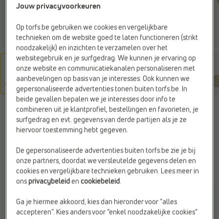
Jouw privacyvoorkeuren
Op torfs.be gebruiken we cookies en vergelijkbare
technieken om de website goed te laten functioneren (strikt
noodzakelijk) en inzichten te verzamelen over het
websitegebruik en je surfgedrag. We kunnen je ervaring op
onze website en communicatiekanalen personaliseren met
aanbevelingen op basis van je interesses. Ook kunnen we
gepersonaliseerde advertenties tonen buiten torfs.be. In
beide gevallen bepalen we je interesses door info te
TEVA
combineren uit je klantprofiel, bestellingen en favorieten, je
Wandelsandalen bruin
surfgedrag en evt. gegevens van derde partijen als je ze
hiervoor toestemming hebt gegeven.
Web Only
De gepersonaliseerde advertenties buiten torfs.be zie je bij
onze partners, doordat we versleutelde gegevens delen en
€ 65,99
cookies en vergelijkbare technieken gebruiken. Lees meer in
ons
privacybeleid
en
cookiebeleid
.
Kleur
Ga je hiermee akkoord, kies dan hieronder voor “alles
TAN TAN
accepteren”. Kies anders voor “enkel noodzakelijke cookies”