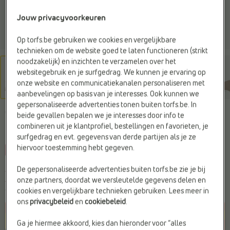
Jouw privacyvoorkeuren
Op torfs.be gebruiken we cookies en vergelijkbare
technieken om de website goed te laten functioneren (strikt
noodzakelijk) en inzichten te verzamelen over het
websitegebruik en je surfgedrag. We kunnen je ervaring op
onze website en communicatiekanalen personaliseren met
aanbevelingen op basis van je interesses. Ook kunnen we
gepersonaliseerde advertenties tonen buiten torfs.be. In
GABOR
beide gevallen bepalen we je interesses door info te
Sandalen bruin
combineren uit je klantprofiel, bestellingen en favorieten, je
surfgedrag en evt. gegevens van derde partijen als je ze
hiervoor toestemming hebt gegeven.
-25%
De gepersonaliseerde advertenties buiten torfs.be zie je bij
Je bespaart
€ 25,-
€ 74,99
onze partners, doordat we versleutelde gegevens delen en
€ 99,99
cookies en vergelijkbare technieken gebruiken. Lees meer in
Vorige laagste prijs:
€ 74,99
ons
privacybeleid
en
cookiebeleid
.
Ga je hiermee akkoord, kies dan hieronder voor “alles