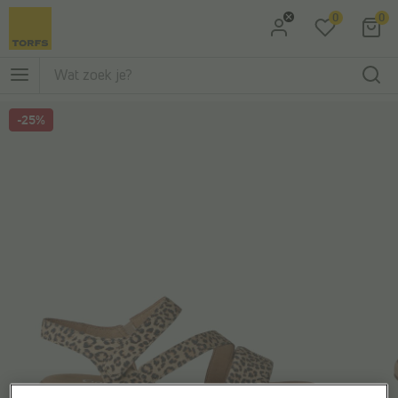
0
0
Ga naar Zoeken
Ga naar Hoofdmenu
-25%