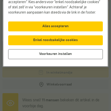
accepteren”. Kies anders voor “enkel noodzakelijke cookies”
of stel zelf in via “voorkeuren instellen”. Achteraf je
Kleur
voorkeuren aanpassen kan steeds via de link in de footer.
Bruin
Alles accepteren
Maat
Enkel noodzakelijke cookies
35
37
Voorkeuren instellen
Deze maat is niet op voorraad.
In winkelmandje
Winkelvoorraad
Wees snel!
11 mensen
bekeken dit artikel in de
voorbije dag.