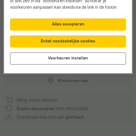
of stel zelf in via “voorkeuren instellen”. Achteraf je
Maat
voorkeuren aanpassen kan steeds via de link in de footer.
36
37
38
39
40
41
Alles accepteren
Algemeen maatadvies
Bestel je gebruikelijke maat
Enkel noodzakelijke cookies
Voor 22u besteld, dinsdag in huis
Voorkeuren instellen
In winkelmandje
Winkelvoorraad
Veilig online betalen
Gratis retourneren
met retourlabel
Klantenservice met een
glimlach