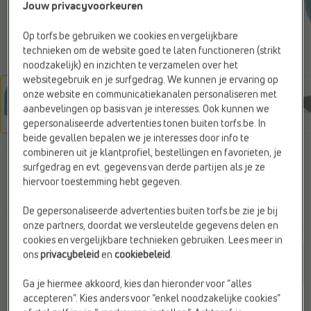
Jouw privacyvoorkeuren
Op torfs.be gebruiken we cookies en vergelijkbare
technieken om de website goed te laten functioneren (strikt
noodzakelijk) en inzichten te verzamelen over het
websitegebruik en je surfgedrag. We kunnen je ervaring op
onze website en communicatiekanalen personaliseren met
aanbevelingen op basis van je interesses. Ook kunnen we
gepersonaliseerde advertenties tonen buiten torfs.be. In
beide gevallen bepalen we je interesses door info te
combineren uit je klantprofiel, bestellingen en favorieten, je
SIGNATUR
surfgedrag en evt. gegevens van derde partijen als je ze
Enkelpumps groen
hiervoor toestemming hebt gegeven.
€ 135,-
De gepersonaliseerde advertenties buiten torfs.be zie je bij
onze partners, doordat we versleutelde gegevens delen en
cookies en vergelijkbare technieken gebruiken. Lees meer in
Kleur
ons
privacybeleid
en
cookiebeleid
.
Groen
Ga je hiermee akkoord, kies dan hieronder voor “alles
accepteren”. Kies anders voor “enkel noodzakelijke cookies”