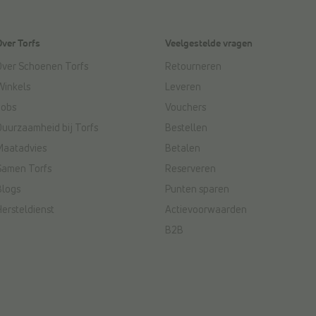
Over Torfs
Veelgestelde vragen
Over Schoenen Torfs
Retourneren
Winkels
Leveren
Jobs
Vouchers
Duurzaamheid bij Torfs
Bestellen
Maatadvies
Betalen
Samen Torfs
Reserveren
Blogs
Punten sparen
Hersteldienst
Actievoorwaarden
B2B