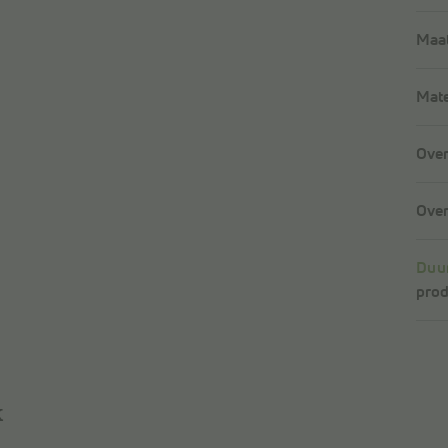
Maat
Mate
Over
Over
Duu
prod
k