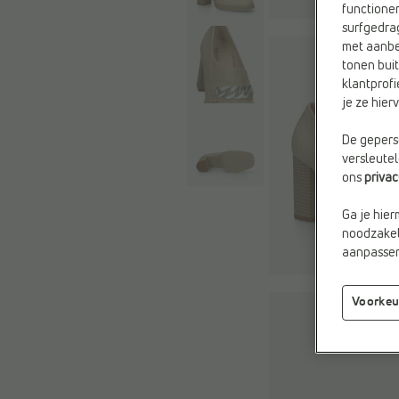
functioner
surfgedra
met aanbe
tonen buit
klantprofi
je ze hie
De geperso
versleute
ons
priva
Ga je hier
noodzakeli
aanpassen 
Voorkeu