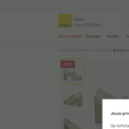
Sterk
in je schoenen
Zomerdeals
Dames
Heren
J
Dames
Schoenen
Pumps
Enkelpu
-55%
Jouw pri
Op torfs.b