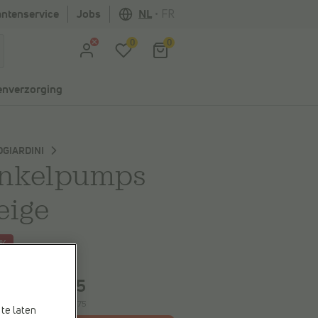
antenservice
Jobs
NL
•
FR
0
0
nverzorging
GIARDINI
nkelpumps
eige
5%
spaart
€ 96,25
€ 78,75
5,00
e laagste prijs:
€ 78,75
te laten