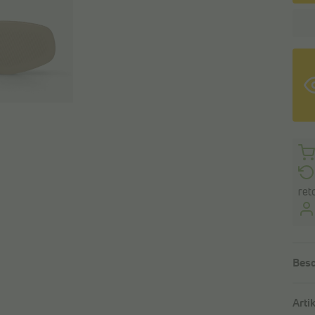
ret
Besc
Arti