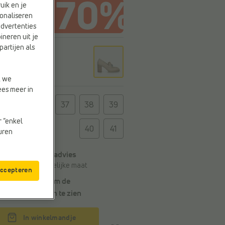
uik en je
onaliseren
advertenties
ineren uit je
partijen als
r
e
t we
ees meer in
t
36
37
38
39
r “enkel
40
41
euren
Algemeen maatadvies
Bestel je gebruikelijke maat
accepteren
Kies een maat om de
leveringstermijn
te zien
In winkelmandje