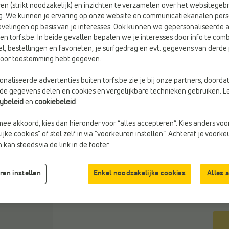
en (strikt noodzakelijk) en inzichten te verzamelen over het websitegebr
g. We kunnen je ervaring op onze website en communicatiekanalen pers
velingen op basis van je interesses. Ook kunnen we gepersonaliseerde 
en torfs.be. In beide gevallen bepalen we je interesses door info te comb
el, bestellingen en favorieten, je surfgedrag en evt. gegevens van derde 
Kleu
rvoor toestemming hebt gegeven.
Beig
naliseerde advertenties buiten torfs.be zie je bij onze partners, doorda
lde gegevens delen en cookies en vergelijkbare technieken gebruiken. L
Maa
cybeleid
en
cookiebeleid
.
mee akkoord, kies dan hieronder voor “alles accepteren”. Kies anders voo
jke cookies” of stel zelf in via “voorkeuren instellen”. Achteraf je voork
kan steeds via de link in de footer.
ren instellen
Enkel noodzakelijke cookies
Alles 