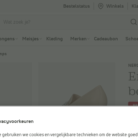
Bestelstatus
Winkels
Kl
Ga naar Zoeken
Ga naar Hoofdmenu
ongens
Meisjes
Kleding
Merken
Cadeaubon
Schoe
mps
NERO
E
b
-5
Je be
vacyvoorkeuren
€ 17
Vorig
e gebruiken we cookies en vergelijkbare technieken om de website goed 