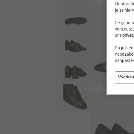
klantprofi
je ze hie
De geperso
versleute
ons
priva
Ga je hier
noodzakeli
aanpassen 
Voorkeu