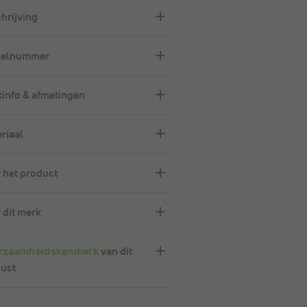
hrijving
kelnummer
info & afmetingen
riaal
 het product
 dit merk
rzaamheidskenmerk
van dit
uct