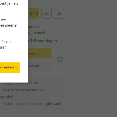
partijen als
t
37,5
38,5
39
t we
ees meer in
Algemeen maatadvies
Bestel je gebruikelijke maat
Levering binnen
3-5 werkdagen
r “enkel
euren
In winkelmandje
Winkelvoorraad
accepteren
Veilig online betalen
Gratis retourneren
met
ourlabel
Klantenservice met een
glimlach