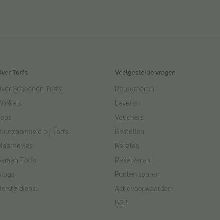
Over Torfs
Veelgestelde vragen
Over Schoenen Torfs
Retourneren
Winkels
Leveren
Jobs
Vouchers
Duurzaamheid bij Torfs
Bestellen
Maatadvies
Betalen
Samen Torfs
Reserveren
Blogs
Punten sparen
Hersteldienst
Actievoorwaarden
B2B