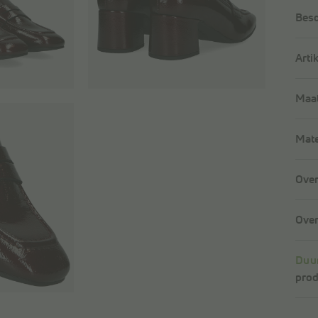
Besc
Arti
Maat
Mate
Over
Over
Duu
prod