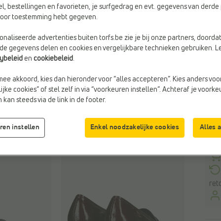
el, bestellingen en favorieten, je surfgedrag en evt. gegevens van derde 
rvoor toestemming hebt gegeven.
Maa
naliseerde advertenties buiten torfs.be zie je bij onze partners, doorda
lde gegevens delen en cookies en vergelijkbare technieken gebruiken. L
cybeleid
en
cookiebeleid
.
mee akkoord, kies dan hieronder voor “alles accepteren”. Kies anders voo
jke cookies” of stel zelf in via “voorkeuren instellen”. Achteraf je voork
kan steeds via de link in de footer.
ren instellen
Enkel noodzakelijke cookies
Alles 
ret