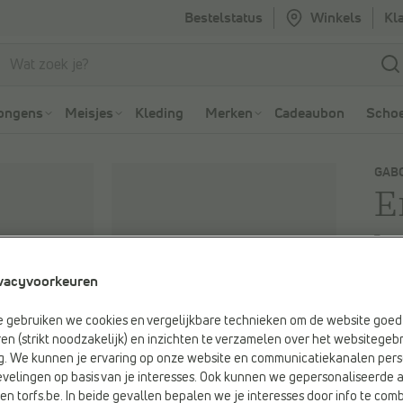
Bestelstatus
Winkels
Kl
Ga naar Zoeken
Ga naar Hoofdmenu
ongens
Meisjes
Kleding
Merken
Cadeaubon
Schoe
GAB
E
b
vacyvoorkeuren
€ 
e gebruiken we cookies en vergelijkbare technieken om de website goed 
en (strikt noodzakelijk) en inzichten te verzamelen over het websitegebr
Kleu
g. We kunnen je ervaring op onze website en communicatiekanalen pers
Bord
velingen op basis van je interesses. Ook kunnen we gepersonaliseerde 
x
en torfs.be. In beide gevallen bepalen we je interesses door info te comb