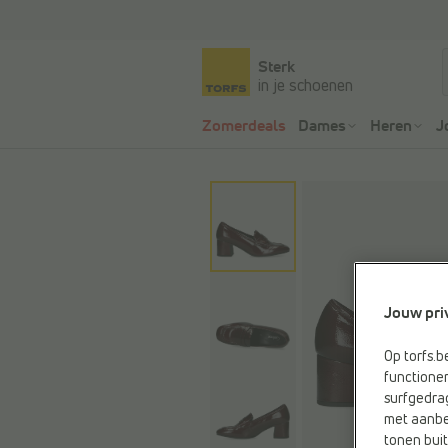
Sterk
in je schoenen
Zomerdeals
Dames
Heren
J
Jouw pri
Op torfs.b
functioner
surfgedra
met aanbe
tonen buit