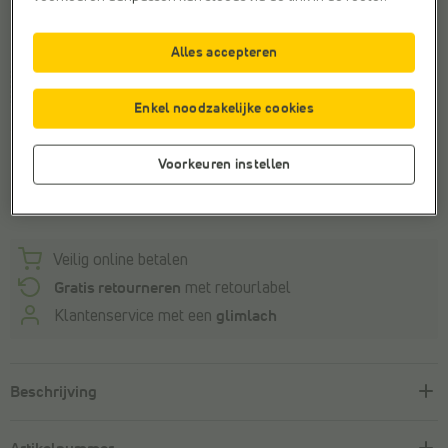
Maat
Alles accepteren
XL
Enkel noodzakelijke cookies
Dit artikel is helaas uitverkocht.
Voorkeuren instellen
Ontdek meer van dit merk
Veilig online betalen
Gratis retourneren
met retourlabel
Klantenservice met een
glimlach
Beschrijving