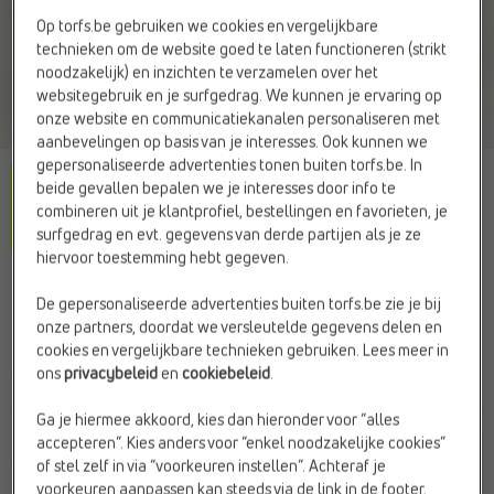
Op torfs.be gebruiken we cookies en vergelijkbare
technieken om de website goed te laten functioneren (strikt
noodzakelijk) en inzichten te verzamelen over het
websitegebruik en je surfgedrag. We kunnen je ervaring op
onze website en communicatiekanalen personaliseren met
aanbevelingen op basis van je interesses. Ook kunnen we
gepersonaliseerde advertenties tonen buiten torfs.be. In
beide gevallen bepalen we je interesses door info te
combineren uit je klantprofiel, bestellingen en favorieten, je
surfgedrag en evt. gegevens van derde partijen als je ze
hiervoor toestemming hebt gegeven.
NEW BALANCE
De gepersonaliseerde advertenties buiten torfs.be zie je bij
Joggingbroek groen
onze partners, doordat we versleutelde gegevens delen en
cookies en vergelijkbare technieken gebruiken. Lees meer in
€ 50,-
ons
privacybeleid
en
cookiebeleid
.
Ga je hiermee akkoord, kies dan hieronder voor “alles
Kleur
accepteren”. Kies anders voor “enkel noodzakelijke cookies”
Groen
of stel zelf in via “voorkeuren instellen”. Achteraf je
voorkeuren aanpassen kan steeds via de link in de footer.