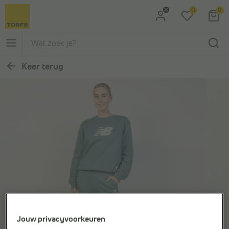
0
0
Ga naar Zoeken
Ga naar Hoofdmenu
Keer terug
Jouw privacyvoorkeuren