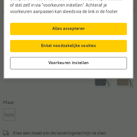
of stel zelf in via “voorkeuren instellen”. Achteraf je
voorkeuren aanpassen kan steeds via de link in de footer.
Kleur
Alles accepteren
Oranje
Enkel noodzakelijke cookies
Voorkeuren instellen
Maat
1size
Kies een maat om de
leveringstermijn
te zien