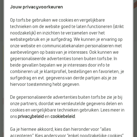
Jouw privacyvoorkeuren
Op torfs.be gebruiken we cookies en vergelijkbare
technieken om de website goed te laten functioneren (strikt
noodzakelijk) en inzichten te verzamelen over het
websitegebruik en je surfgedrag. We kunnen je ervaring op
onze website en communicatiekanalen personaliseren met
aanbevelingen op basis van je interesses. Ook kunnen we
gepersonaliseerde advertenties tonen buiten torfs.be. In
beide gevallen bepalen we je interesses door info te
combineren uit je klantprofiel, bestellingen en favorieten, je
surfgedrag en evt. gegevens van derde partijen als je ze
LAURENT DAVID
hiervoor toestemming hebt gegeven.
Ritsportemonnee oranje
De gepersonaliseerde advertenties buiten torfs.be zie je bij
-10%
onze partners, doordat we versleutelde gegevens delen en
cookies en vergelijkbare technieken gebruiken. Lees meer in
Je bespaart
€ 2,60
ons
privacybeleid
en
cookiebeleid
.
€ 23,39
€ 25,99
Vorige laagste prijs:
€ 23,39
Ga je hiermee akkoord, kies dan hieronder voor “alles
accepteren”. Kies anders voor “enkel noodzakelijke cookies”