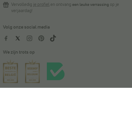
Vervolledig
je profiel
en ontvang
een leuke verrassing
op je
verjaardag!
Volg onze social media
We zijn trots op
Kies je maat
In winkelmandje
Algemene voorwaarden
|
Privacy
|
Cookies
|
Actievoorwaarden
|
Wedstrijdvoorwaarden