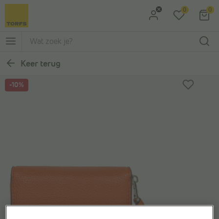
0
0
Ga naar Zoeken
Ga naar Hoofdmenu
Keer terug
-10%