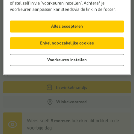
of stel zelf in via “voorkeuren instellen”. Achteraf je
voorkeuren aanpassen kan steeds via de link in de footer.
Kleur
Oranje
Alles accepteren
Maat
Enkel noodzakelijke cookies
1size
Voorkeuren instellen
Levering binnen
3-5 werkdagen
In winkelmandje
Winkelvoorraad
Wees snel!
5 mensen
bekeken dit artikel in de
voorbije dag.