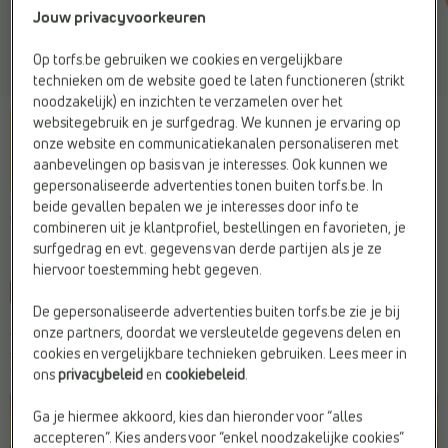
Jouw privacyvoorkeuren
Op torfs.be gebruiken we cookies en vergelijkbare
technieken om de website goed te laten functioneren (strikt
noodzakelijk) en inzichten te verzamelen over het
websitegebruik en je surfgedrag. We kunnen je ervaring op
onze website en communicatiekanalen personaliseren met
aanbevelingen op basis van je interesses. Ook kunnen we
gepersonaliseerde advertenties tonen buiten torfs.be. In
beide gevallen bepalen we je interesses door info te
CRINKLES
combineren uit je klantprofiel, bestellingen en favorieten, je
Ritsportemonnee oranje
surfgedrag en evt. gegevens van derde partijen als je ze
hiervoor toestemming hebt gegeven.
-10%
De gepersonaliseerde advertenties buiten torfs.be zie je bij
Je bespaart
€ 4,-
onze partners, doordat we versleutelde gegevens delen en
€ 35,95
€ 39,95
cookies en vergelijkbare technieken gebruiken. Lees meer in
Vorige laagste prijs:
€ 35,95
ons
privacybeleid
en
cookiebeleid
.
Ga je hiermee akkoord, kies dan hieronder voor “alles
accepteren”. Kies anders voor “enkel noodzakelijke cookies”