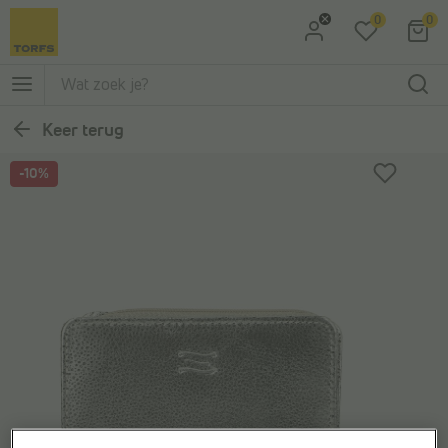
0
0
Ga naar Zoeken
Ga naar Hoofdmenu
Keer terug
-10%