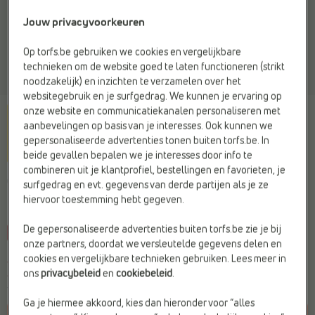
Jouw privacyvoorkeuren
Op torfs.be gebruiken we cookies en vergelijkbare
technieken om de website goed te laten functioneren (strikt
noodzakelijk) en inzichten te verzamelen over het
websitegebruik en je surfgedrag. We kunnen je ervaring op
onze website en communicatiekanalen personaliseren met
aanbevelingen op basis van je interesses. Ook kunnen we
gepersonaliseerde advertenties tonen buiten torfs.be. In
beide gevallen bepalen we je interesses door info te
combineren uit je klantprofiel, bestellingen en favorieten, je
CRINKLES
surfgedrag en evt. gegevens van derde partijen als je ze
Ritsportemonnee goud
hiervoor toestemming hebt gegeven.
De gepersonaliseerde advertenties buiten torfs.be zie je bij
-10%
onze partners, doordat we versleutelde gegevens delen en
cookies en vergelijkbare technieken gebruiken. Lees meer in
Je bespaart
€ 5,-
€ 44,99
ons
privacybeleid
en
cookiebeleid
.
€ 49,99
Vorige laagste prijs:
€ 44,99
Ga je hiermee akkoord, kies dan hieronder voor “alles