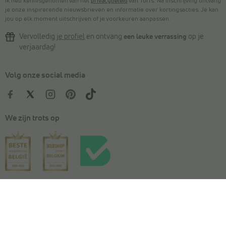
Ik heb kennisgenomen van het
privacybeleid
van Torfs. Na inschrijving ontvang
je onze inspirerende nieuwsbrieven en informatie over kortingsacties. Je kan
jou op elk moment uitschrijven of je voorkeuren aanpassen.
Vervolledig
je profiel
en ontvang
een leuke verrassing
op je
verjaardag!
Volg onze social media
We zijn trots op
Kies je maat
In winkelmandje