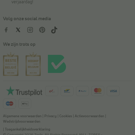
verjaardag!
Volg onze social media
We zijn trots op
Algemene voorwaarden
|
Privacy
|
Cookies
|
Actievoorwaarden
|
Wedstrijdvoorwaarden
|
Toegankelijkheidsverklaring
© Copyright 2026 Torfs. All Rights Reserved. NV L. TORFS -