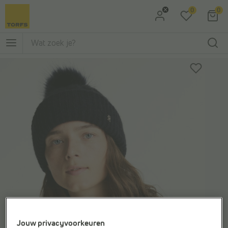
0
0
Ga naar Zoeken
Ga naar Hoofdmenu
Jouw privacyvoorkeuren