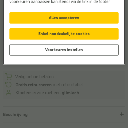
voorkeuren aanpassen kan steeds via de link in de footer.
Maat
1size
Alles accepteren
Levering binnen
3-5 werkdagen
Enkel noodzakelijke cookies
In winkelmandje
Voorkeuren instellen
Winkelvoorraad
Veilig online betalen
Gratis retourneren
met retourlabel
Klantenservice met een
glimlach
Beschrijving