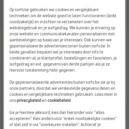
Op torfs.be gebruiken we cookies en vergelijkbare
technieken om de website goed te laten functioneren (strikt
noodzakelijk) en inzichten te verzamelen over het
websitegebruik en je surfgedrag. We kunnen je ervaring op
onze website en communicatiekanalen personaliseren met
aanbevelingen op basis van je interesses. Ook kunnen we
gepersonaliseerde advertenties tonen buiten torfs.be. In
beide gevallen bepalen we je interesses door info te
combineren uit je klantprofiel, bestellingen en favorieten, je
TOMMY HILFIGER
surfgedrag en evt. gegevens van derde partijen als je ze
Muts blauw
hiervoor toestemming hebt gegeven.
De gepersonaliseerde advertenties buiten torfs.be zie je bij
€ 59,95
onze partners, doordat we versleutelde gegevens delen en
cookies en vergelijkbare technieken gebruiken. Lees meer in
ons
privacybeleid
en
cookiebeleid
.
Kleur
Blauw
Ga je hiermee akkoord, kies dan hieronder voor “alles
accepteren”. Kies anders voor “enkel noodzakelijke cookies”
of stel zelf in via “voorkeuren instellen”. Achteraf je