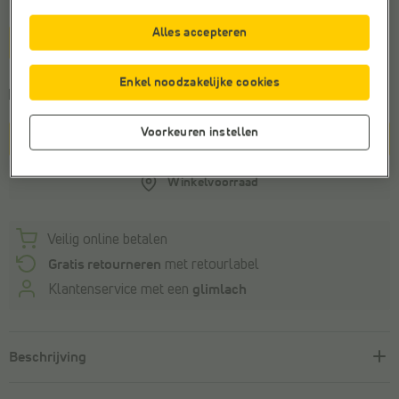
Maat
Alles accepteren
1size
Enkel noodzakelijke cookies
Levering binnen
3-5 werkdagen
Voorkeuren instellen
In winkelmandje
Winkelvoorraad
Veilig online betalen
Gratis retourneren
met retourlabel
Klantenservice met een
glimlach
Beschrijving