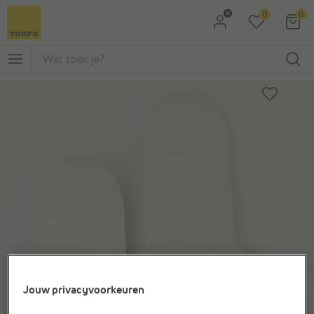
0
0
Ga naar Zoeken
Ga naar Hoofdmenu
Jouw privacyvoorkeuren