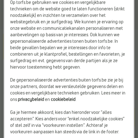
Op torfs.be gebruiken we cookies en vergelijkbare
technieken om de website goed te laten functioneren (strikt
noodzakelijk) en inzichten te verzamelen over het
websitegebruik en je surfgedrag. We kunnen je ervaring op
onze website en communicatiekanalen personaliseren met
aanbevelingen op basis van je interesses. Ook kunnen we
gepersonaliseerde advertenties tonen buiten torfs.be. In
beide gevallen bepalen we je interesses door info te
combineren uit je klantprofiel, bestellingen en favorieten, je
surfgedrag en evt. gegevens van derde partijen als je ze
hiervoor toestemming hebt gegeven.
DOLCE C.
Handschoenen beige
De gepersonaliseerde advertenties buiten torfs.be zie je bij
onze partners, doordat we versleutelde gegevens delen en
€ 15,99
cookies en vergelijkbare technieken gebruiken. Lees meer in
ons
privacybeleid
en
cookiebeleid
.
Kleur
Ga je hiermee akkoord, kies dan hieronder voor “alles
Beige
accepteren”. Kies anders voor “enkel noodzakelijke cookies”
of stel zelf in via “voorkeuren instellen”. Achteraf je
voorkeuren aanpassen kan steeds via de link in de footer.