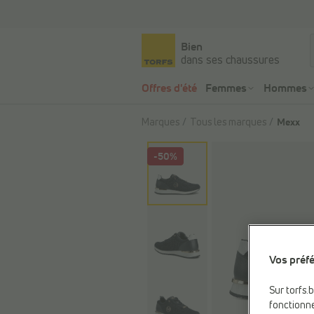
Bien
dans ses chaussures
Offres d'été
Femmes
Hommes
Marques
Tous les marques
Mexx
-50%
Vos préfé
Sur torfs.
fonctionne