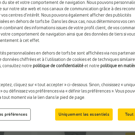
ion du site et votre comportement de navigation. Nous pouvons personnali
e sur notre site web et nos canaux de communication grâce à des reco
 vos centres d’intérêt. Nous pouvons également afficher des publicités
Coul
sées en dehors de torfs.be. Dans les deux cas, nous déterminons vos cen
Bleu
en combinant des informations issues de votre profil client, de vos comma
e votre comportement de navigation ainsi que des données de tiers si vo
entement à cet effet.
ités personnalisées en dehors de torfs.be sont affichées via nos partenai
 données chiffrées et à l’utilisation de cookies et de techniques similaire
s, consultez notre
politique de confidentialité
et notre
politique en matiè
Taill
ceptez, cliquez sur « tout accepter » ci-dessous. Sinon, choisissez « uniq
 » ou définissez vos préférences via « définir les préférences ». Vous pou
à tout moment via le lien dans le pied de page.
les préférences
Uniquement les essentiels
Tout