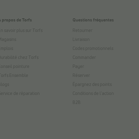
À propos de Torfs
Questions fréquentes
n savoir plus sur Torfs
Retourner
Magasins
Livraison
Emplois
Codes promotionnels
Durabilité chez Torfs
Commander
Conseil pointure
Payer
Torfs Ensemble
Réserver
Blogs
Épargnez des points
Service de réparation
Conditions de l'action
B2B