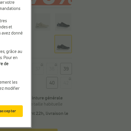
ser votre
mmandations
eur
tres
ndes et
us avez donné
res, grâce au
s. Pour en
re de
e
36
37
38
39
uement les
40
42
vez modifier
Conseil de la pointure générale
Commandez votre taille habituelle
 accepter
Commandé avant 22h, livraison le
lundi