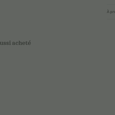
À pr
aussi acheté