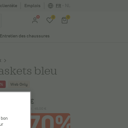
clientèle
Emplois
FR
•
NL
0
0
Entretien des chaussures
X
askets bleu
0%
Web Only
 économisez
44,99 €
45,00 €
9 €
le plus bas précédent :
45,00 €
e bon
ur