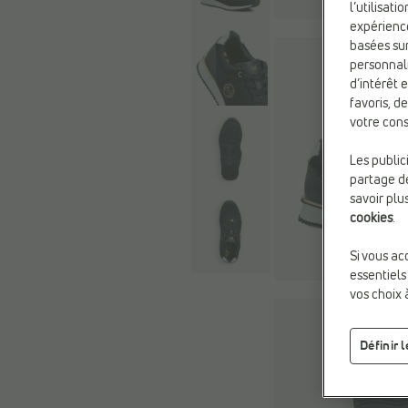
l’utilisat
expérienc
basées sur
personnali
d’intérêt 
favoris, d
votre cons
Les public
partage de
savoir plu
cookies
.
Si vous ac
essentiels
vos choix 
Définir 