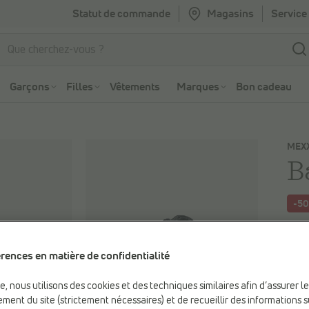
Statut de commande
Magasins
Service 
Aller à la recherche
Aller au menu principal
Garçons
Filles
Vêtements
Marques
Bon cadeau
MEX
B
-5
Vous
89,9
rences en matière de confidentialité
Prix 
be, nous utilisons des cookies et des techniques similaires afin d’assurer l
ment du site (strictement nécessaires) et de recueillir des informations s