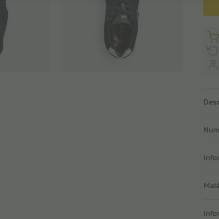
Desc
Numé
Info
Maté
Info