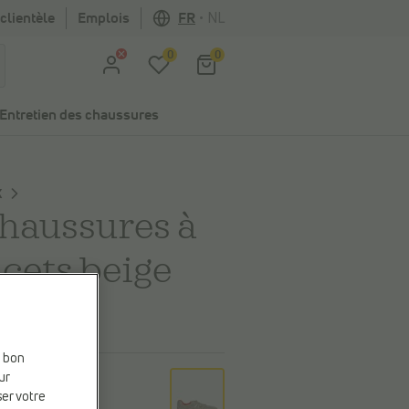
clientèle
Emplois
FR
•
NL
0
0
Entretien des chaussures
X
haussures à
acets beige
0,00 €
e bon
eur
ur
ser votre
e