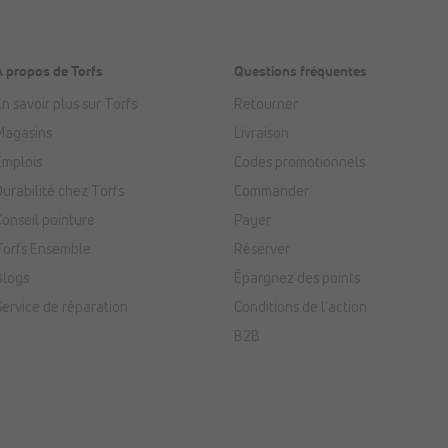
À propos de Torfs
Questions fréquentes
n savoir plus sur Torfs
Retourner
Magasins
Livraison
Emplois
Codes promotionnels
Durabilité chez Torfs
Commander
Conseil pointure
Payer
Torfs Ensemble
Réserver
Blogs
Épargnez des points
Service de réparation
Conditions de l'action
B2B