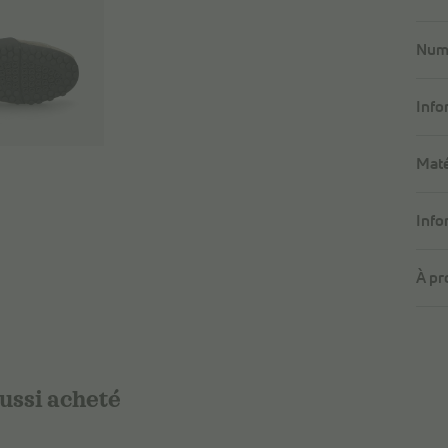
Numé
Info
Maté
Info
À pr
aussi acheté