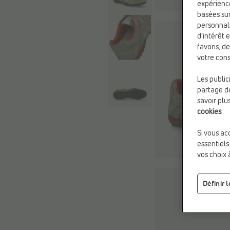
expérienc
basées sur
personnali
d’intérêt 
favoris, d
votre cons
Les public
partage de
savoir plu
cookies
.
Si vous ac
essentiels
vos choix 
Définir 