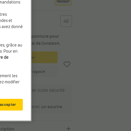
mmandations
tres
e
ndes et
46
us avez donné
Choisissez une pointure pour
connaître
le délai de livraison
.
res, grâce au
s. Pour en
Panier
re de
Stock du magasin
uement les
vez modifier
Payer en ligne en toute sécurité
Retour
gratuit
 accepter
Service client avec
un sourire
ription