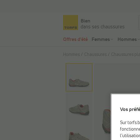
Bien
dans ses chaussures
Offres d'été
Femmes
Hommes
Hommes
Chaussures
Chaussures pl
Vos préfé
Sur torfs.
fonctionne
l’utilisat