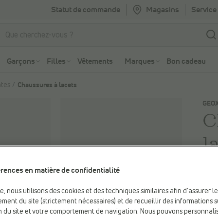
Statut de commande
Magasins
Service 
Aller à la recherche
Aller au menu principal
Garçons
Filles
Vêtements
Marques
Bon cadeau
ates
Chaussures à lacets
GEO
C
l
rences en matière de confidentialité
11
be, nous utilisons des cookies et des techniques similaires afin d’assurer l
Coul
ment du site (strictement nécessaires) et de recueillir des informations s
ion du site et votre comportement de navigation. Nous pouvons personnali
Beig