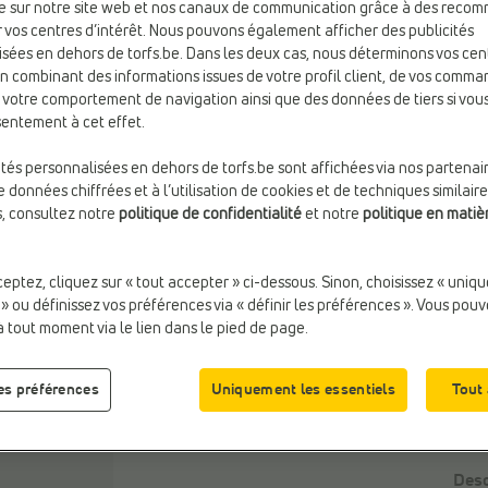
e sur notre site web et nos canaux de communication grâce à des reco
 vos centres d’intérêt. Nous pouvons également afficher des publicités
sées en dehors de torfs.be. Dans les deux cas, nous déterminons vos cen
Taill
en combinant des informations issues de votre profil client, de vos comma
e votre comportement de navigation ainsi que des données de tiers si vo
entement à cet effet.
ités personnalisées en dehors de torfs.be sont affichées via nos partenai
 données chiffrées et à l’utilisation de cookies et de techniques similaire
s, consultez notre
politique de confidentialité
et notre
politique en matiè
ceptez, cliquez sur « tout accepter » ci-dessous. Sinon, choisissez « uniq
 » ou définissez vos préférences via « définir les préférences ». Vous pou
à tout moment via le lien dans le pied de page.
les préférences
Uniquement les essentiels
Tout
Desc