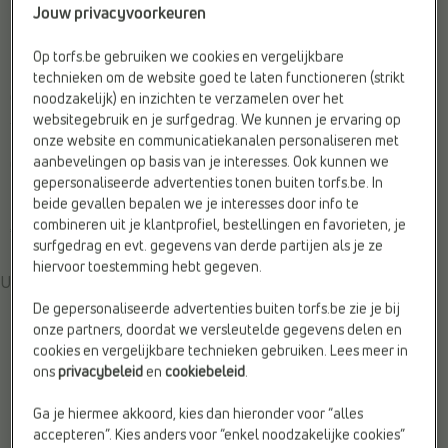
Jouw privacyvoorkeuren
Op torfs.be gebruiken we cookies en vergelijkbare
technieken om de website goed te laten functioneren (strikt
CHELSEA BOOTS
CHELSEA BOOTS
noodzakelijk) en inzichten te verzamelen over het
Ambiorix
BOSS
websitegebruik en je surfgedrag. We kunnen je ervaring op
onze website en communicatiekanalen personaliseren met
Doelgroep:
Heren
Breedte zool:
F - Normale voet
aanbevelingen op basis van je interesses. Ook kunnen we
Geschikt voor steunzolen:
Ja
Merk:
BOSS
gepersonaliseerde advertenties tonen buiten torfs.be. In
Type2:
Boots
Web-Only:
Ja
beide gevallen bepalen we je interesses door info te
combineren uit je klantprofiel, bestellingen en favorieten, je
€ 300,00
€ 200,00
surfgedrag en evt. gegevens van derde partijen als je ze
hiervoor toestemming hebt gegeven.
U bent wellicht ook geïnteresseerd in het volgende
De gepersonaliseerde advertenties buiten torfs.be zie je bij
onze partners, doordat we versleutelde gegevens delen en
cookies en vergelijkbare technieken gebruiken. Lees meer in
ons
privacybeleid
en
cookiebeleid
.
Ga je hiermee akkoord, kies dan hieronder voor “alles
accepteren”. Kies anders voor “enkel noodzakelijke cookies”