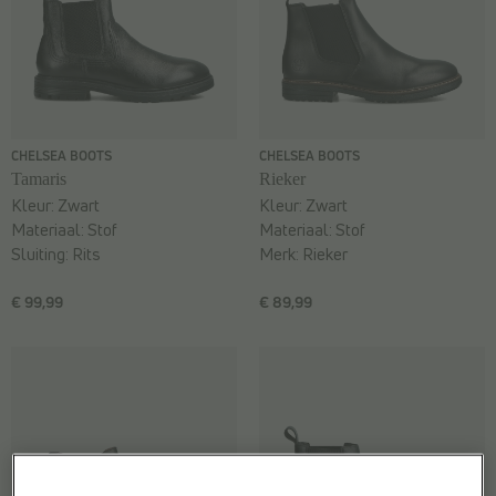
CHELSEA BOOTS
CHELSEA BOOTS
Tamaris
Rieker
Kleur:
Zwart
Kleur:
Zwart
Materiaal:
Stof
Materiaal:
Stof
Sluiting:
Rits
Merk:
Rieker
€ 99,99
€ 89,99