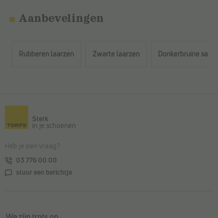
Aanbevelingen
Rubberen laarzen
Zwarte laarzen
Donkerbruine sand
Terug naar de hoofdinhoud
Sterk
in je schoenen
Heb je een vraag?
03 776 00 00
stuur een berichtje
We zijn trots op